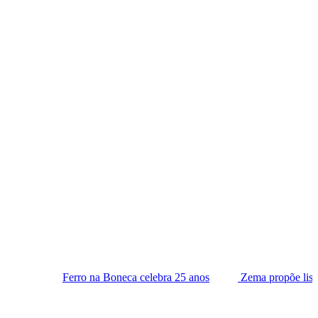
ro na Boneca celebra 25 anos
Zema propõe lista tríplice para es