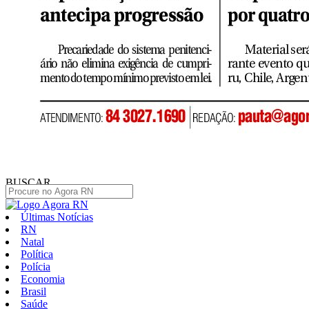
BUSCAR
Últimas Notícias
RN
Natal
Política
Polícia
Economia
Brasil
Saúde