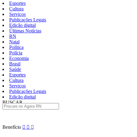
Esportes
Cultura
Serviços
Publicações Legais
Edição digital
Últimas Notícias
RN
Natal
Política
Polícia
Economia
Brasil
Saúde
Esportes
Cultura
Serviços
Publicações Legais
Edição digital
BUSCAR
ÚLTIMAS
Pular
Benefício
para
o