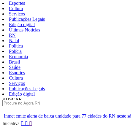
Esportes
Cultura
Serviços
Publicações Legais
Edição digital
Últimas Notícias
RN
Natal
Política
Polícia
Economia
Brasil
Saúde
Esportes
Cultura
Serviços
Publicações Legais
Edição digital
BUSCAR
ÚLTIMAS
a de baixa umidade para 77 cidades do RN neste sábado
Polícia C
Pular
Iniciativa
para
o