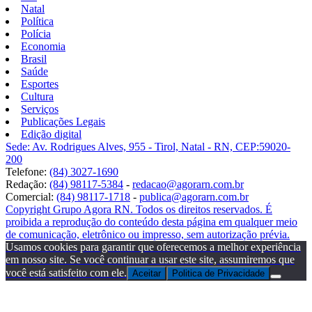
Natal
Política
Polícia
Economia
Brasil
Saúde
Esportes
Cultura
Serviços
Publicações Legais
Edição digital
Sede: Av. Rodrigues Alves, 955 - Tirol, Natal - RN, CEP:59020-
200
Telefone:
(84) 3027-1690
Redação:
(84) 98117-5384
-
redacao@agorarn.com.br
Comercial:
(84) 98117-1718
-
publica@agorarn.com.br
Copyright Grupo Agora RN. Todos os direitos reservados. É
proibida a reprodução do conteúdo desta página em qualquer meio
de comunicação, eletrônico ou impresso, sem autorização prévia.
Usamos cookies para garantir que oferecemos a melhor experiência
em nosso site. Se você continuar a usar este site, assumiremos que
você está satisfeito com ele.
Aceitar
Politica de Privacidade