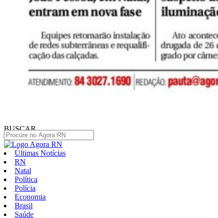
BUSCAR
Últimas Notícias
RN
Natal
Política
Polícia
Economia
Brasil
Saúde