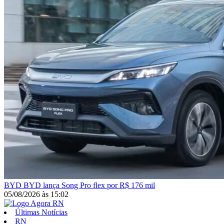
BYD
BYD lança Song Pro flex por R$ 176 mil
05/08/2026
às
15:02
Últimas Notícias
RN