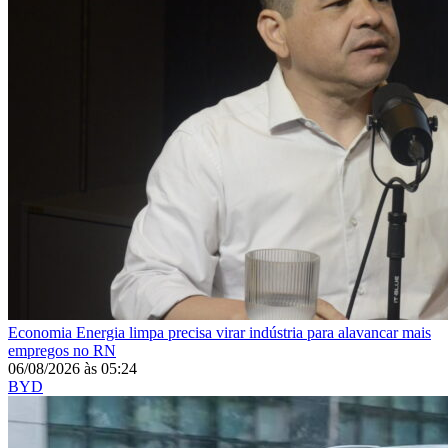
Economia
Energia limpa precisa virar indústria para alavancar mais
empregos no RN
06/08/2026
às
05:24
BYD