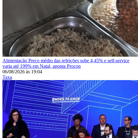
Alimentação
Preço médio das refeições sobe 4,45% e self-service
varia até 199% em Natal, aponta Procon
06/08/2026
às
19:04
Taxa