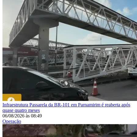
Infraestrutura
Passarela da BR-101 em Parnamirim é reaberta após
quase quatro meses
06/08/2026
às
08:49
Operação