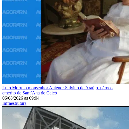
Luto
Morre o monsenhor Antenor Salvino de Araújo, pároco
emérito de Sant’Ana de Caicó
06/08/2026
às
09:04
Infraestrutura