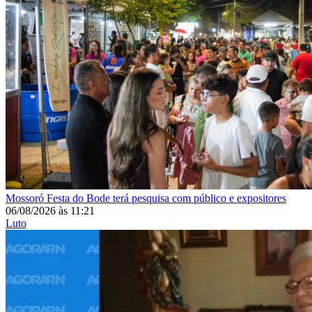
Mossoró
Festa do Bode terá pesquisa com público e expositores
06/08/2026
às
11:21
Luto