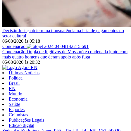
Decisão
Justiça determina transparência na lista de pagamentos do
setor cultural
06/08/2026
às
05:18
Condenação
Condenação
Dupla de fugitivos de Mossoró é condenada junto com
mais quatro homens que deram apoio após fuga
05/08/2026
às
20:32
Últimas Notícias
Política
Brasil
RN
Mundo
Economia
Saúde
Esportes
Colunistas
Publicações Legais
Edição digital
Sede: Av. Rodrigues Alves, 955 - Tirol, Natal - RN, CEP:59020-