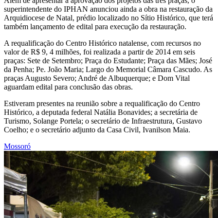
Além de apresentar a aprovação dos projetos das três praças, o
superintendente do IPHAN anunciou ainda a obra na restauração da
Arquidiocese de Natal, prédio localizado no Sítio Histórico, que terá
também lançamento de edital para execução da restauração.
A requalificação do Centro Histórico natalense, com recursos no
valor de R$ 9, 4 milhões, foi realizada a partir de 2014 em seis
praças: Sete de Setembro; Praça do Estudante; Praça das Mães; José
da Penha; Pe. João Maria; Largo do Memorial Câmara Cascudo. As
praças Augusto Severo; André de Albuquerque; e Dom Vital
aguardam edital para conclusão das obras.
Estiveram presentes na reunião sobre a requalificação do Centro
Histórico, a deputada federal Natália Bonavides; a secretária de
Turismo, Solange Portela; o secretário de Infraestrutura, Gustavo
Coelho; e o secretário adjunto da Casa Civil, Ivanilson Maia.
Mossoró