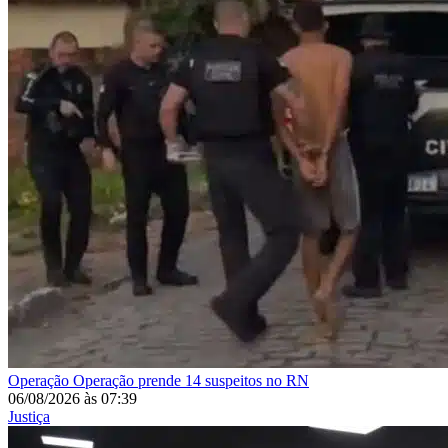
Operação
Operação prende 14 suspeitos no RN
06/08/2026
às
07:39
Justiça