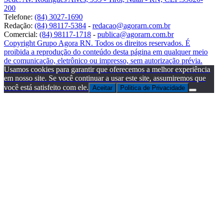
200
Telefone:
(84) 3027-1690
Redação:
(84) 98117-5384
-
redacao@agorarn.com.br
Comercial:
(84) 98117-1718
-
publica@agorarn.com.br
Copyright Grupo Agora RN. Todos os direitos reservados. É
proibida a reprodução do conteúdo desta página em qualquer meio
de comunicação, eletrônico ou impresso, sem autorização prévia.
Usamos cookies para garantir que oferecemos a melhor experiência
em nosso site. Se você continuar a usar este site, assumiremos que
você está satisfeito com ele.
Aceitar
Politica de Privacidade