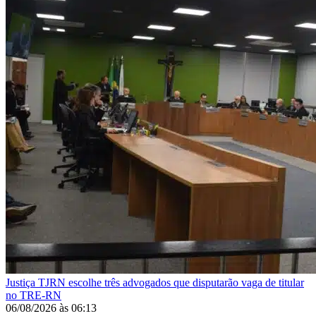
Justiça
TJRN escolhe três advogados que disputarão vaga de titular
no TRE-RN
06/08/2026
às
06:13