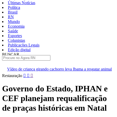
Últimas Notícias
Política
Brasil
RN
Mundo
Economia
Saúde
Esportes
Colunistas
Publicações Legais
Edição digital
BUSCAR
ÚLTIMAS
 girando cachorro leva Ibama a resgatar animal
[VÍDEO] Professor
Pular
Restauração
para
o
Governo do Estado, IPHAN e
conteúdo
CEF planejam requalificação
de praças históricas em Natal