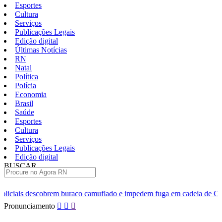
Esportes
Cultura
Serviços
Publicações Legais
Edição digital
Últimas Notícias
RN
Natal
Política
Polícia
Economia
Brasil
Saúde
Esportes
Cultura
Serviços
Publicações Legais
Edição digital
BUSCAR
ÚLTIMAS
uraco camuflado e impedem fuga em cadeia de Ceará-Mirim
Brasi
Pular
Pronunciamento
para
o