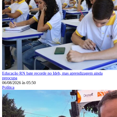
Educação
RN bate recorde no Ideb, mas aprendizagem ainda
preocupa
06/08/2026
às
05:50
Política