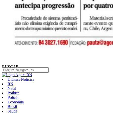
BUSCAR
Últimas Notícias
RN
Natal
Política
Polícia
Economia
Brasil
Saúde