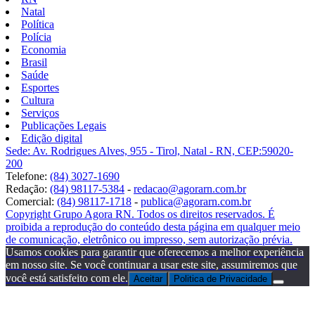
Natal
Política
Polícia
Economia
Brasil
Saúde
Esportes
Cultura
Serviços
Publicações Legais
Edição digital
Sede: Av. Rodrigues Alves, 955 - Tirol, Natal - RN, CEP:59020-
200
Telefone:
(84) 3027-1690
Redação:
(84) 98117-5384
-
redacao@agorarn.com.br
Comercial:
(84) 98117-1718
-
publica@agorarn.com.br
Copyright Grupo Agora RN. Todos os direitos reservados. É
proibida a reprodução do conteúdo desta página em qualquer meio
de comunicação, eletrônico ou impresso, sem autorização prévia.
Usamos cookies para garantir que oferecemos a melhor experiência
em nosso site. Se você continuar a usar este site, assumiremos que
você está satisfeito com ele.
Aceitar
Politica de Privacidade