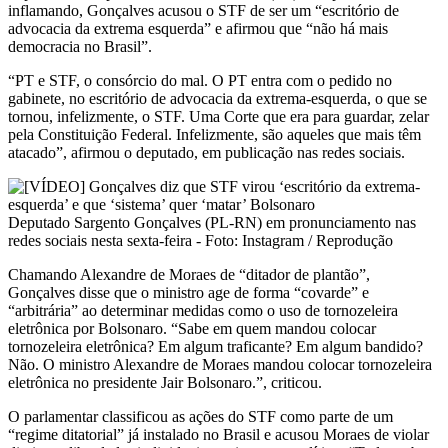
inflamando, Gonçalves acusou o STF de ser um “escritório de
advocacia da extrema esquerda” e afirmou que “não há mais
democracia no Brasil”.
“PT e STF, o consórcio do mal. O PT entra com o pedido no
gabinete, no escritório de advocacia da extrema-esquerda, o que se
tornou, infelizmente, o STF. Uma Corte que era para guardar, zelar
pela Constituição Federal. Infelizmente, são aqueles que mais têm
atacado”, afirmou o deputado, em publicação nas redes sociais.
Deputado Sargento Gonçalves (PL-RN) em pronunciamento nas
redes sociais nesta sexta-feira - Foto: Instagram / Reprodução
Chamando Alexandre de Moraes de “ditador de plantão”,
Gonçalves disse que o ministro age de forma “covarde” e
“arbitrária” ao determinar medidas como o uso de tornozeleira
eletrônica por Bolsonaro. “Sabe em quem mandou colocar
tornozeleira eletrônica? Em algum traficante? Em algum bandido?
Não. O ministro Alexandre de Moraes mandou colocar tornozeleira
eletrônica no presidente Jair Bolsonaro.”, criticou.
O parlamentar classificou as ações do STF como parte de um
“regime ditatorial” já instalado no Brasil e acusou Moraes de violar