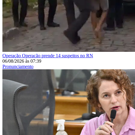
Operação
Operação prende 14 suspeitos no RN
06/08/2026
às
07:39
Pronunciamento