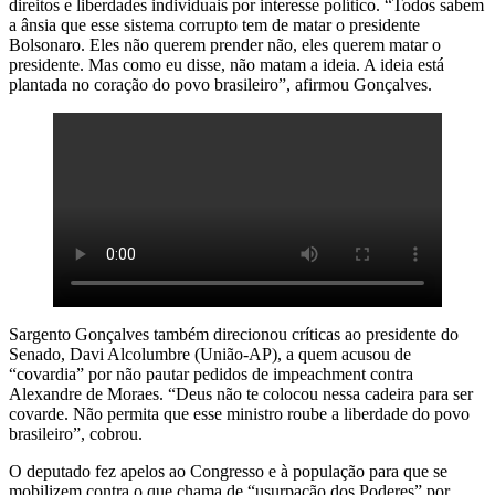
direitos e liberdades individuais por interesse político. “Todos sabem
a ânsia que esse sistema corrupto tem de matar o presidente
Bolsonaro. Eles não querem prender não, eles querem matar o
presidente. Mas como eu disse, não matam a ideia. A ideia está
plantada no coração do povo brasileiro”, afirmou Gonçalves.
Sargento Gonçalves também direcionou críticas ao presidente do
Senado, Davi Alcolumbre (União-AP), a quem acusou de
“covardia” por não pautar pedidos de impeachment contra
Alexandre de Moraes. “Deus não te colocou nessa cadeira para ser
covarde. Não permita que esse ministro roube a liberdade do povo
brasileiro”, cobrou.
O deputado fez apelos ao Congresso e à população para que se
mobilizem contra o que chama de “usurpação dos Poderes” por