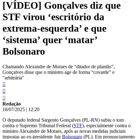
[VÍDEO] Gonçalves diz que
conteúdo
STF virou ‘escritório da
extrema-esquerda’ e que
‘sistema’ quer ‘matar’
Bolsonaro
Chamando Alexandre de Moraes de “ditador de plantão”,
Gonçalves disse que o ministro age de forma “covarde” e
“arbitrária"
Redação
18/07/2025
|
12:20
O deputado federal Sargento Gonçalves (PL-RN) subiu o tom
contra o Supremo Tribunal Federal (
STF
), especialmente contra o
ministro Alexandre de Moraes, após as novas medidas judiciais
impostas ao ex-presidente Jair
Bolsonaro
(PL). Em pronunciamento