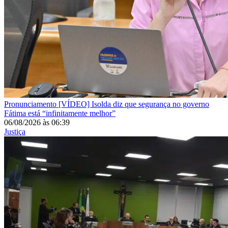
Pronunciamento
[VÍDEO] Isolda diz que segurança no governo
Fátima está “infinitamente melhor”
06/08/2026
às
06:39
Justiça