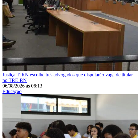
Justiça
TJRN escolhe três advogados que disputarão vaga de titular
no TRE-RN
06/08/2026
às
06:13
Educação