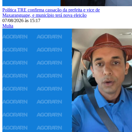
Política
TRE confirma cassação da prefeita e vice de
Maxaranguape, e município terá nova eleição
07/08/2026
às
15:17
Multa