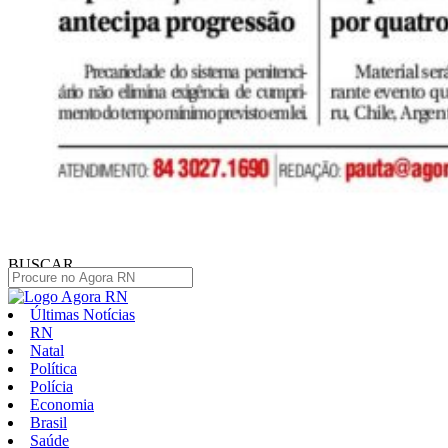
BUSCAR
Últimas Notícias
RN
Natal
Política
Polícia
Economia
Brasil
Saúde