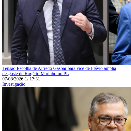
Tensão
Escolha de Alfredo Gaspar para vice de Flávio amplia
desgaste de Rogério Marinho no PL
07/08/2026
às
17:31
Investigação