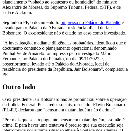
planejamento “voltado ao sequestro ou homicídio” do ministro
Alexandre de Moraes, do Supremo Tribunal Federal (STF), e de
Lula e Alckmin.
Segundo a PF, o documento foi
impresso no Palácio do Planalto
e
levado para o Palácio da Alvorada, residência oficial de Jair
Bolsonaro. O ex-presidente não é citado no caso como investigado.
“A investigação, mediante diligências probatórias, identificou que o
documento contendo o planejamento operacional denominado
Punhal Verde Amarelo foi impresso pelo investigado Mário
Fernandes no Palácio do Planalto, no dia 09/11/2022 e,
posteriormente, levado até o Palácio do Alvorada, local de
residência do presidente da República, Jair Bolsonaro”, completou a
PF.
Outro lado
O ex-presidente Jair Bolsonaro não se pronunciou sobre a operação
da Polícia Federal. Pelas redes sociais, o senador Flávio Bolsonaro
(PL-RJ) declarou que “pensar em matar alguém não é crime”.
“Por mais que seja repugnante pensar em matar alguém, isso não é
crime. E para haver uma tentativa é preciso que sua execução seja
interrompida por alguma situação alheia à vontade dos agentes. O