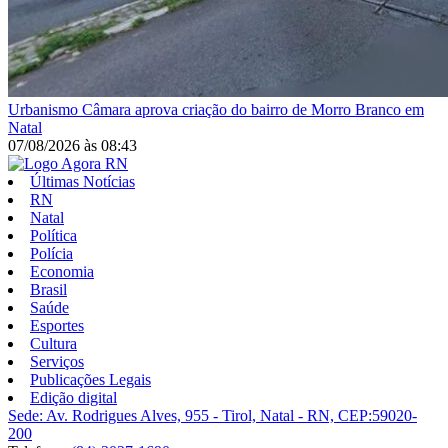
Urbanismo
Câmara aprova criação do bairro de Morro Branco em
Natal
07/08/2026
às
08:43
Últimas Notícias
RN
Natal
Política
Polícia
Economia
Brasil
Saúde
Esportes
Cultura
Serviços
Publicações Legais
Edição digital
Sede: Av. Rodrigues Alves, 955 - Tirol, Natal - RN, CEP:59020-
200