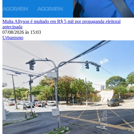
Multa
Allyson é multado em R$ 5 mil por propaganda eleitoral
antecipada
07/08/2026
às
15:03
Urbanismo