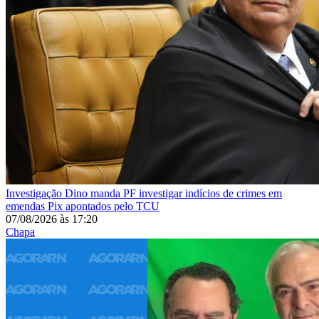
Investigação
Dino manda PF investigar indícios de crimes em
emendas Pix apontados pelo TCU
07/08/2026
às
17:20
Chapa