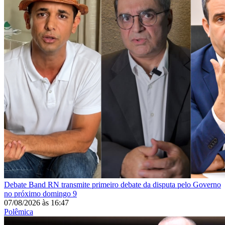
Debate
Band RN transmite primeiro debate da disputa pelo Governo
no próximo domingo 9
07/08/2026
às
16:47
Polêmica