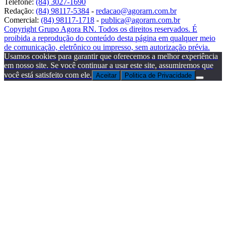
Telefone:
(84) 3027-1690
Redação:
(84) 98117-5384
-
redacao@agorarn.com.br
Comercial:
(84) 98117-1718
-
publica@agorarn.com.br
Copyright Grupo Agora RN. Todos os direitos reservados. É
proibida a reprodução do conteúdo desta página em qualquer meio
de comunicação, eletrônico ou impresso, sem autorização prévia.
Usamos cookies para garantir que oferecemos a melhor experiência
em nosso site. Se você continuar a usar este site, assumiremos que
você está satisfeito com ele.
Aceitar
Politica de Privacidade