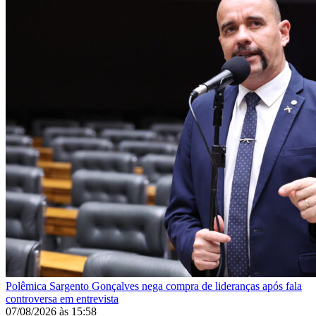
Polêmica
Sargento Gonçalves nega compra de lideranças após fala
controversa em entrevista
07/08/2026
às
15:58