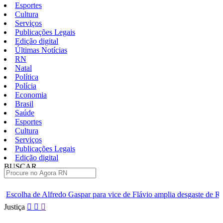
Esportes
Cultura
Serviços
Publicações Legais
Edição digital
Últimas Notícias
RN
Natal
Política
Polícia
Economia
Brasil
Saúde
Esportes
Cultura
Serviços
Publicações Legais
Edição digital
BUSCAR
ÚLTIMAS
Gaspar para vice de Flávio amplia desgaste de Rogério Marinho no PL
Pular
Justiça
para
o