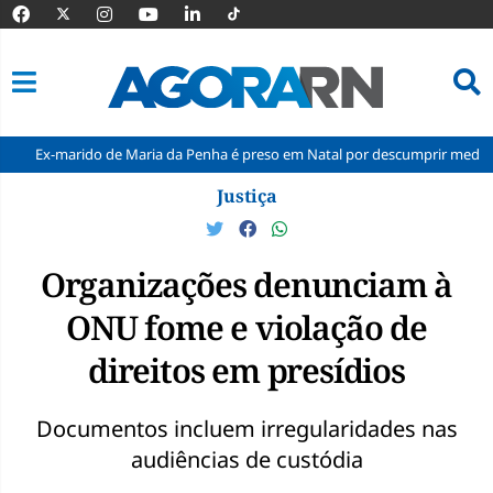
do de Maria da Penha é preso em Natal por descumprir medida protetiva
Pular
Justiça
para
o
conteúdo
Organizações denunciam à
ONU fome e violação de
direitos em presídios
Documentos incluem irregularidades nas
audiências de custódia