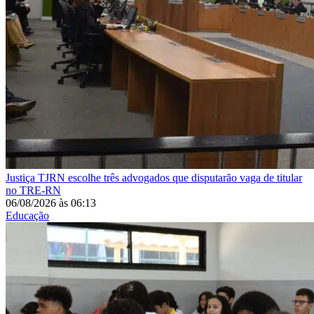
Justiça
TJRN escolhe três advogados que disputarão vaga de titular
no TRE-RN
06/08/2026
às
06:13
Educação