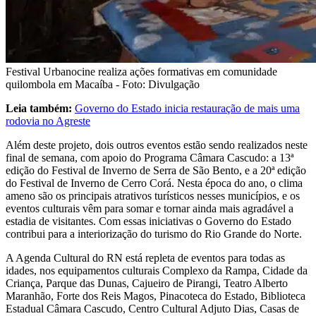
Festival Urbanocine realiza ações formativas em comunidade
quilombola em Macaíba - Foto: Divulgação
Leia também:
Governo do Estado inicia restauração de mais uma
rodovia no Agreste
Além deste projeto, dois outros eventos estão sendo realizados neste
final de semana, com apoio do Programa Câmara Cascudo: a 13ª
edição do Festival de Inverno de Serra de São Bento, e a 20ª edição
do Festival de Inverno de Cerro Corá. Nesta época do ano, o clima
ameno são os principais atrativos turísticos nesses municípios, e os
eventos culturais vêm para somar e tornar ainda mais agradável a
estadia de visitantes. Com essas iniciativas o Governo do Estado
contribui para a interiorização do turismo do Rio Grande do Norte.
A Agenda Cultural do RN está repleta de eventos para todas as
idades, nos equipamentos culturais Complexo da Rampa, Cidade da
Criança, Parque das Dunas, Cajueiro de Pirangi, Teatro Alberto
Maranhão, Forte dos Reis Magos, Pinacoteca do Estado, Biblioteca
Estadual Câmara Cascudo, Centro Cultural Adjuto Dias, Casas de