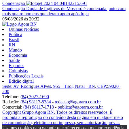
Condenação
Condenação
Dupla de fugitivos de Mossoró é condenada junto com
mais quatro homens que deram apoio após fuga
05/08/2026
às
20:32
Últimas Notícias
Política
Brasil
RN
Mundo
Economia
Saúde
Esportes
Colunistas
Publicações Legais
Edição digital
Sede: Av. Rodrigues Alves, 955 - Tirol, Natal - RN, CEP:59020-
200
Telefone:
(84) 3027-1690
Redação:
(84) 98117-5384
-
redacao@agorarn.com.br
Comercial:
(84) 98117-1718
-
publica@agorarn.com.br
Copyright Grupo Agora RN. Todos os direitos reservados. É
proibida a reprodução do conteúdo desta página em qualquer meio
de comunicação, eletrônico ou impresso, sem autorização prévia.
Usamos cookies para garantir que oferecemos a melhor experiência