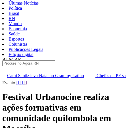
Últimas Notícias
Política
Brasil
RN
Mundo
Economia
Saúde
Esportes
Colunistas
Publicações Legais
Edição digital
BUSCAR
ÚLTIMAS
Natal ao Grammy Latino
Chefes da PF saem em defesa de Andre
Pular
Evento
para
o
Festival Urbanocine realiza
conteúdo
ações formativas em
comunidade quilombola em