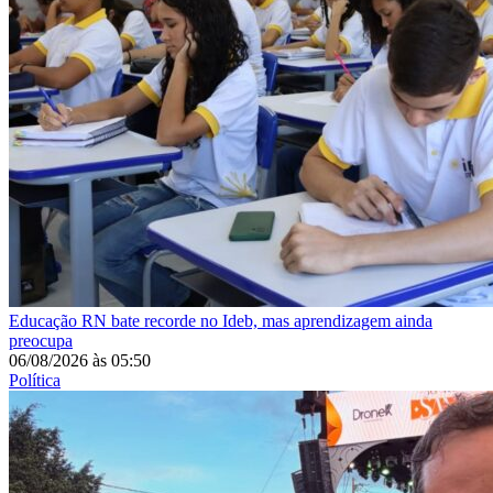
Educação
RN bate recorde no Ideb, mas aprendizagem ainda
preocupa
06/08/2026
às
05:50
Política