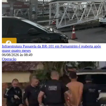
Infraestrutura
Passarela da BR-101 em Parnamirim é reaberta após
quase quatro meses
06/08/2026
às
08:49
Operação