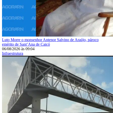
Luto
Morre o monsenhor Antenor Salvino de Araújo, pároco
emérito de Sant’Ana de Caicó
06/08/2026
às
09:04
Infraestrutura