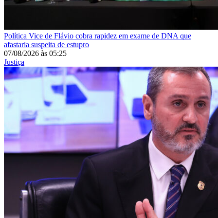
Política
Vice de Flávio cobra rapidez em exame de DNA que
afastaria suspeita de estupro
07/08/2026
às
05:25
Justiça