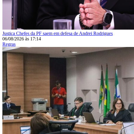
Justiça
Chefes da PF saem em defesa de Andrei Rodrigues
06/08/2026
às
17:14
Regras