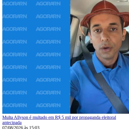
Multa
Allyson é multado em R$ 5 mil por propaganda eleitoral
antecipada
07/08/2026
às
15:03