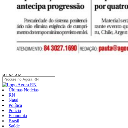
BUSCAR
Últimas Notícias
RN
Natal
Política
Polícia
Economia
Brasil
Saúde