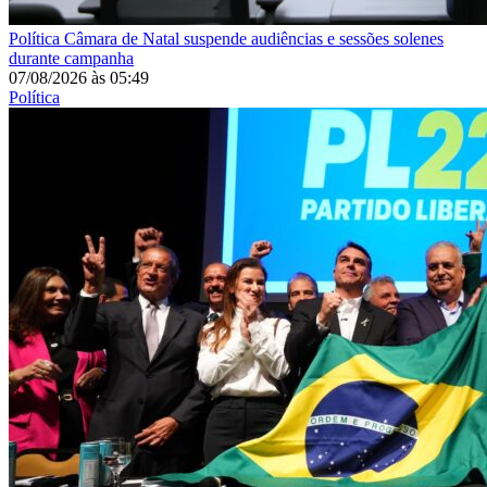
Política
Câmara de Natal suspende audiências e sessões solenes
durante campanha
07/08/2026
às
05:49
Política