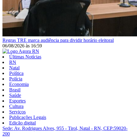
Regras
TRE marca audiência para dividir horário eleitoral
06/08/2026
às
16:59
Últimas Notícias
RN
Natal
Política
Polícia
Economia
Brasil
Saúde
Esportes
Cultura
Serviços
Publicações Legais
Edição digital
Sede: Av. Rodrigues Alves, 955 - Tirol, Natal - RN, CEP:59020-
200