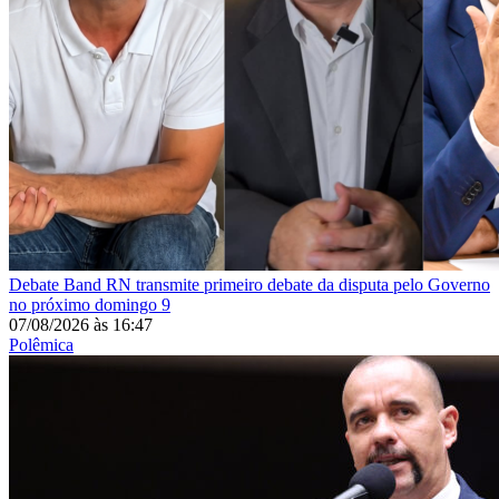
Debate
Band RN transmite primeiro debate da disputa pelo Governo
no próximo domingo 9
07/08/2026
às
16:47
Polêmica