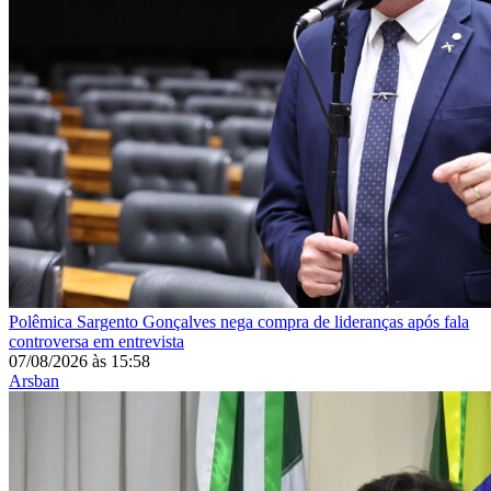
Polêmica
Sargento Gonçalves nega compra de lideranças após fala
controversa em entrevista
07/08/2026
às
15:58
Arsban