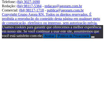
Telefone:
(84) 3027-1690
Redação:
(84) 98117-5384
-
redacao@agorarn.com.br
Comercial:
(84) 98117-1718
-
publica@agorarn.com.br
Copyright Grupo Agora RN. Todos os direitos reservados. É
proibida a reprodução do conteúdo desta página em qualquer meio
de comunicação, eletrônico ou impresso, sem autorização prévia.
Usamos cookies para garantir que oferecemos a melhor experiência
em nosso site. Se você continuar a usar este site, assumiremos que
você está satisfeito com ele.
Aceitar
Politica de Privacidade