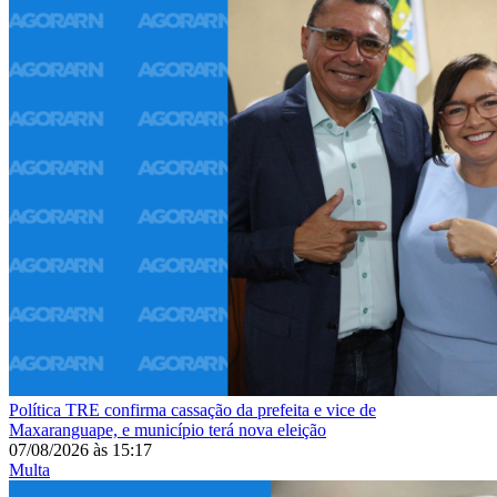
Política
TRE confirma cassação da prefeita e vice de
Maxaranguape, e município terá nova eleição
07/08/2026
às
15:17
Multa