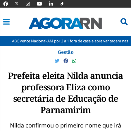
ence Nacional-AM por 2 a 1 fora de casa e abre vantagem nas quartas
Pular
Gestão
para
o
conteúdo
Prefeita eleita Nilda anuncia
professora Eliza como
secretária de Educação de
Parnamirim
Nilda confirmou o primeiro nome que irá