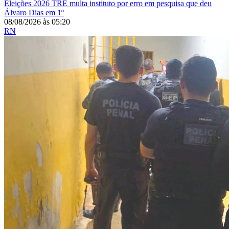
Eleições 2026
TRE multa instituto por erro em pesquisa que deu
Álvaro Dias em 1º
08/08/2026
às
05:20
RN