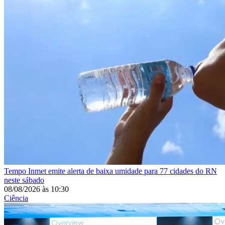
Tempo
Inmet emite alerta de baixa umidade para 77 cidades do RN
neste sábado
08/08/2026
às
10:30
Ciência