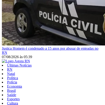
Justiça
Homem é condenado a 15 anos por abusar de enteadas no
RN
07/08/2026
às
05:39
Últimas Notícias
RN
Natal
Política
Polícia
Economia
Brasil
Saúde
Esportes
Cultura