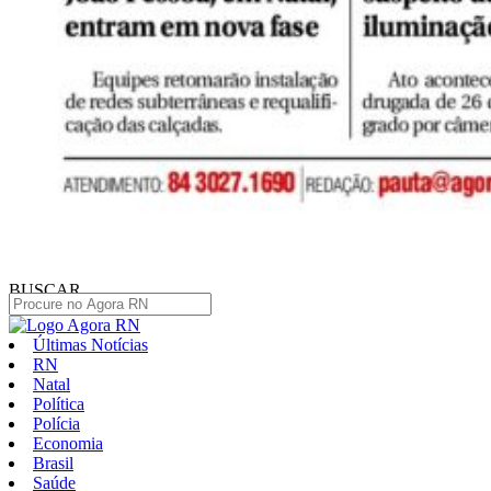
BUSCAR
Últimas Notícias
RN
Natal
Política
Polícia
Economia
Brasil
Saúde