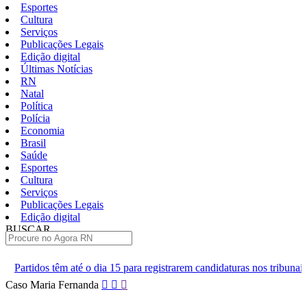
Esportes
Cultura
Serviços
Publicações Legais
Edição digital
Últimas Notícias
RN
Natal
Política
Polícia
Economia
Brasil
Saúde
Esportes
Cultura
Serviços
Publicações Legais
Edição digital
BUSCAR
ÚLTIMAS
ia 15 para registrarem candidaturas nos tribunais
Senai RN abre 2 
Pular
Caso Maria Fernanda
para
o