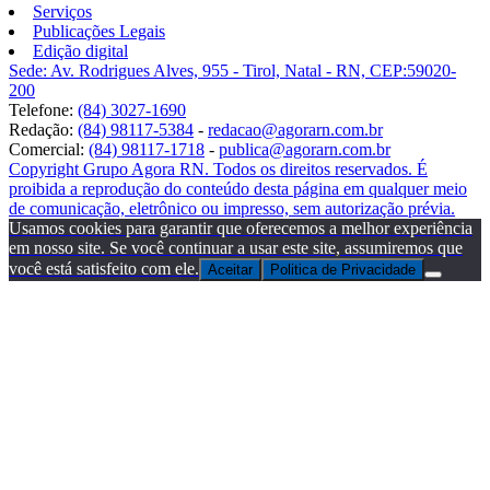
Serviços
Publicações Legais
Edição digital
Sede: Av. Rodrigues Alves, 955 - Tirol, Natal - RN, CEP:59020-
200
Telefone:
(84) 3027-1690
Redação:
(84) 98117-5384
-
redacao@agorarn.com.br
Comercial:
(84) 98117-1718
-
publica@agorarn.com.br
Copyright Grupo Agora RN. Todos os direitos reservados. É
proibida a reprodução do conteúdo desta página em qualquer meio
de comunicação, eletrônico ou impresso, sem autorização prévia.
Usamos cookies para garantir que oferecemos a melhor experiência
em nosso site. Se você continuar a usar este site, assumiremos que
você está satisfeito com ele.
Aceitar
Politica de Privacidade