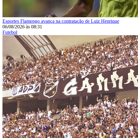
Esportes
Flamengo avança na contratação de Luiz Henrique
06/08/2026
às
08:31
Futebol