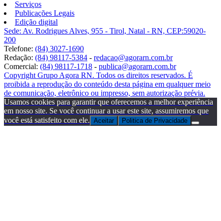
Serviços
Publicações Legais
Edição digital
Sede: Av. Rodrigues Alves, 955 - Tirol, Natal - RN, CEP:59020-
200
Telefone:
(84) 3027-1690
Redação:
(84) 98117-5384
-
redacao@agorarn.com.br
Comercial:
(84) 98117-1718
-
publica@agorarn.com.br
Copyright Grupo Agora RN. Todos os direitos reservados. É
proibida a reprodução do conteúdo desta página em qualquer meio
de comunicação, eletrônico ou impresso, sem autorização prévia.
Usamos cookies para garantir que oferecemos a melhor experiência
em nosso site. Se você continuar a usar este site, assumiremos que
você está satisfeito com ele.
Aceitar
Politica de Privacidade