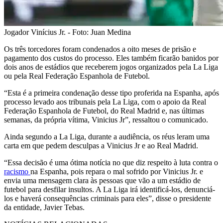
Jogador Vinícius Jr. - Foto: Juan Medina
Os três torcedores foram condenados a oito meses de prisão e
pagamento dos custos do processo. Eles também ficarão banidos por
dois anos de estádios que receberem jogos organizados pela La Liga
ou pela Real Federação Espanhola de Futebol.
“Esta é a primeira condenação desse tipo proferida na Espanha, após
processo levado aos tribunais pela La Liga, com o apoio da Real
Federação Espanhola de Futebol, do Real Madrid e, nas últimas
semanas, da própria vítima, Vinicius Jr”, ressaltou o comunicado.
Ainda segundo a La Liga, durante a audiência, os réus leram uma
carta em que pedem desculpas a Vinicius Jr e ao Real Madrid.
“Essa decisão é uma ótima notícia no que diz respeito à luta contra o
racismo
na Espanha, pois repara o mal sofrido por Vinicius Jr. e
envia uma mensagem clara às pessoas que vão a um estádio de
futebol para desfilar insultos. A La Liga irá identificá-los, denunciá-
los e haverá consequências criminais para eles”, disse o presidente
da entidade, Javier Tebas.