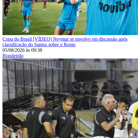
Copa do Brasil
[VÍDEO] Neymar se envolve em discussão após
classificação do Santos sobre o Remo
05/08/2026
às
09:38
Brasileirão