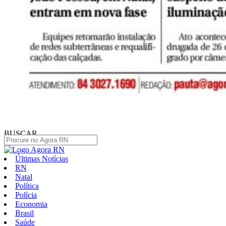
BUSCAR
Últimas Notícias
RN
Natal
Política
Polícia
Economia
Brasil
Saúde