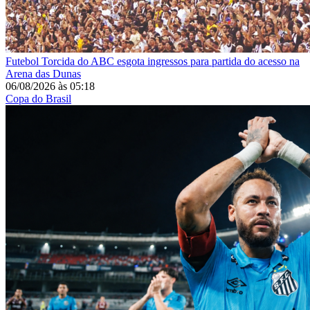
Futebol
Torcida do ABC esgota ingressos para partida do acesso na
Arena das Dunas
06/08/2026
às
05:18
Copa do Brasil