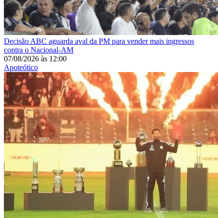
Decisão
ABC aguarda aval da PM para vender mais ingressos
contra o Nacional-AM
07/08/2026
às
12:00
Apoteótico