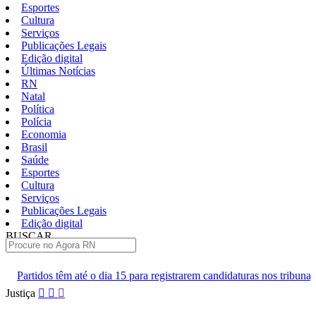
Esportes
Cultura
Serviços
Publicações Legais
Edição digital
Últimas Notícias
RN
Natal
Política
Polícia
Economia
Brasil
Saúde
Esportes
Cultura
Serviços
Publicações Legais
Edição digital
BUSCAR
ÚLTIMAS
ia 15 para registrarem candidaturas nos tribunais
Senai RN abre 2 
Pular
Justiça
para
o