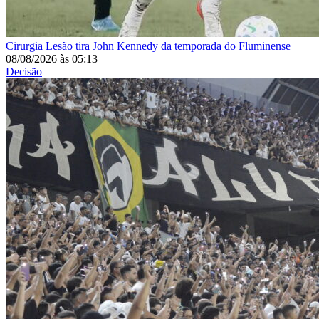
Cirurgia
Lesão tira John Kennedy da temporada do Fluminense
08/08/2026
às
05:13
Decisão