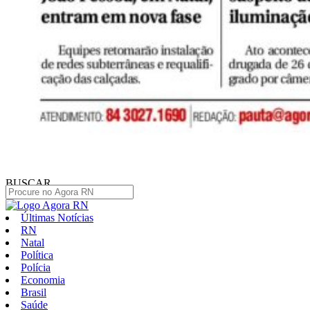
BUSCAR
Últimas Notícias
RN
Natal
Política
Polícia
Economia
Brasil
Saúde