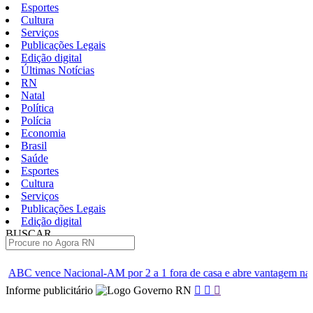
Esportes
Cultura
Serviços
Publicações Legais
Edição digital
Últimas Notícias
RN
Natal
Política
Polícia
Economia
Brasil
Saúde
Esportes
Cultura
Serviços
Publicações Legais
Edição digital
BUSCAR
ÚLTIMAS
M por 2 a 1 fora de casa e abre vantagem nas quartas
Cine Ser
Pular
Informe publicitário
para
o