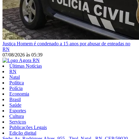
Justiça
Homem é condenado a 15 anos por abusar de enteadas no
RN
07/08/2026
às
05:39
Últimas Notícias
RN
Natal
Política
Polícia
Economia
Brasil
Saúde
Esportes
Cultura
Serviços
Publicações Legais
Edição digital
Sede: Av. Rodrigues Alves, 955 - Tirol, Natal - RN, CEP:59020-