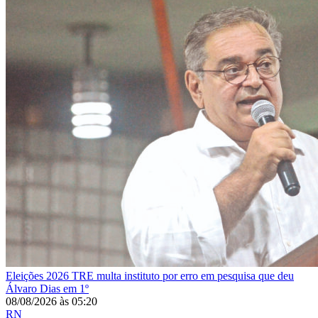
Eleições 2026
TRE multa instituto por erro em pesquisa que deu
Álvaro Dias em 1º
08/08/2026
às
05:20
RN