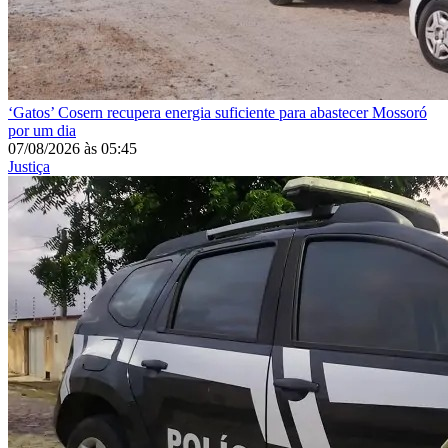
‘Gatos’
Cosern recupera energia suficiente para abastecer Mossoró
por um dia
07/08/2026
às
05:45
Justiça