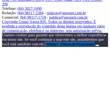
200
Telefone:
(84) 3027-1690
Redação:
(84) 98117-5384
-
redacao@agorarn.com.br
Comercial:
(84) 98117-1718
-
publica@agorarn.com.br
Copyright Grupo Agora RN. Todos os direitos reservados. É
proibida a reprodução do conteúdo desta página em qualquer meio
de comunicação, eletrônico ou impresso, sem autorização prévia.
Usamos cookies para garantir que oferecemos a melhor experiência
em nosso site. Se você continuar a usar este site, assumiremos que
você está satisfeito com ele.
Aceitar
Politica de Privacidade