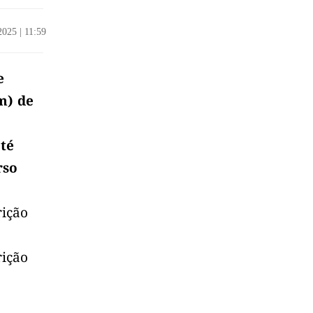
/2025
|
11:59
e
m) de
até
rso