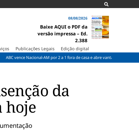
08/08/2026
Baixe AQUI o PDF da
versão impressa – Ed.
2.388
viços
Publicações Legais
Edição digital
ce Nacional-AM por 2 a 1 fora de casa e abre vantagem nas quartas
C
isenção da
a hoje
ocumentação