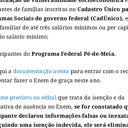
antes de famílias inscritas no
Cadastro Único p
mas Sociais do governo federal (CadÚnico),
e
familiar de até três salários mínimos ou per cap
io salário mínimo;
icipantes do
Programa Federal Pé-de-Meia.
qui a
documentação aceita
para entrar com o re
entar fazer o Enem de graça neste ano.
me previsto no edital
que trata da isenção e da
icativa de ausência no Enem,
se for constatado 
ipante declarou informações falsas ou inexat
uindo uma isenção indevida, ele será elimin