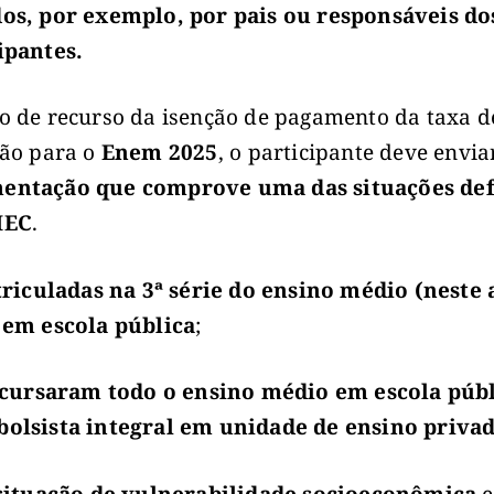
os, por exemplo, por pais ou responsáveis do
ipantes.
o de recurso da isenção de pagamento da taxa d
ção para o
Enem 2025
, o participante deve envi
entação que comprove uma das situações def
MEC
.
riculadas na 3ª série do ensino médio (neste 
 em escola pública
;
cursaram todo o ensino médio em escola públ
olsista integral em unidade de ensino privad
ituação de vulnerabilidade socioeconômica
e