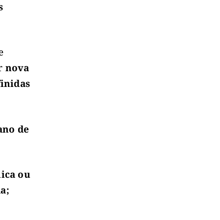
s
e
ar
nova
inidas
ano de
ica ou
a;