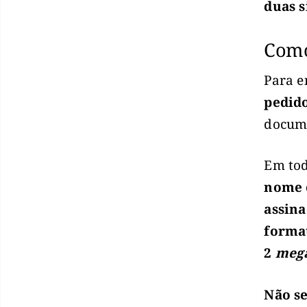
duas s
Como
Para e
pedido
docum
Em to
nome 
assin
forma
2
meg
Não s