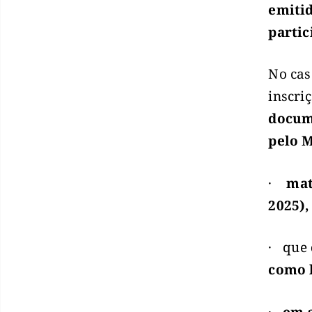
emitid
partic
No cas
inscri
docum
pelo 
·
mat
2025),
· que
como b
·
em s