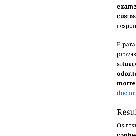
exame,
custos
respon
E para
provas
situa
odonto
morte 
docume
Resu
Os res
conhec