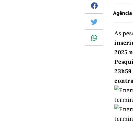
Agência 
As pes
inscr
2025 n
Pesqui
23h59 
contra