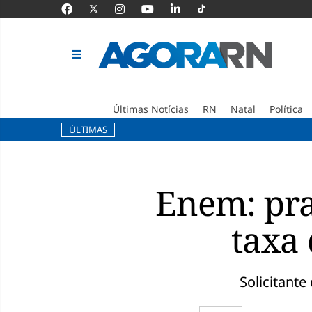
Últimas Notícias
RN
Natal
Política
ÚLTIMAS
Pular
para
o
Enem: pra
conteúdo
taxa 
Solicitant