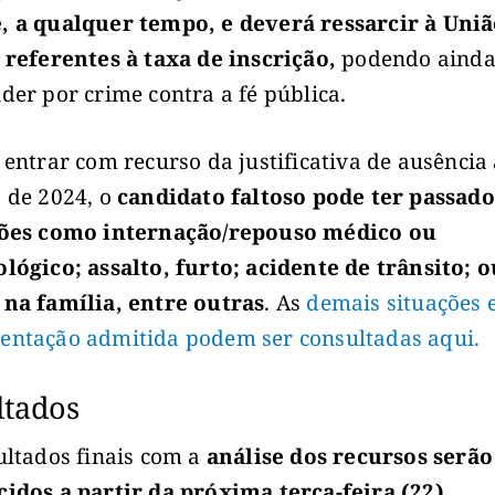
 a qualquer tempo, e deverá ressarcir à Uniã
 referentes à taxa de inscrição,
podendo aind
der por crime contra a fé pública.
 entrar com recurso da justificativa de ausência
 de 2024, o
candidato faltoso pode ter passado
ções como internação/repouso médico ou
lógico; assalto, furto; acidente de trânsito; o
na família, entre outras
. As
demais situações 
ntação admitida podem ser consultadas aqui.
ltados
ultados finais com a
análise dos recursos serão
idos a partir da próxima terça-feira (22).