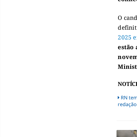
O cand
defini
2025 e
estão 
novem
Minist
NOTÍC
RN tem
redação