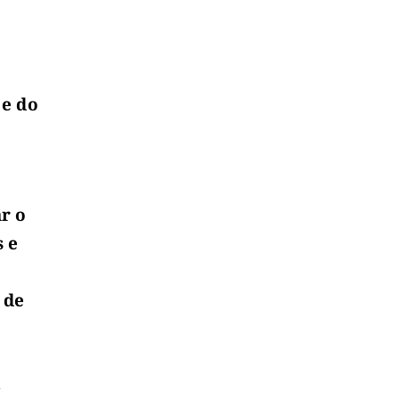
 e do
r o
s e
 de
u