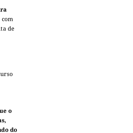
ara
 com
ita de
curso
que o
as,
ado do