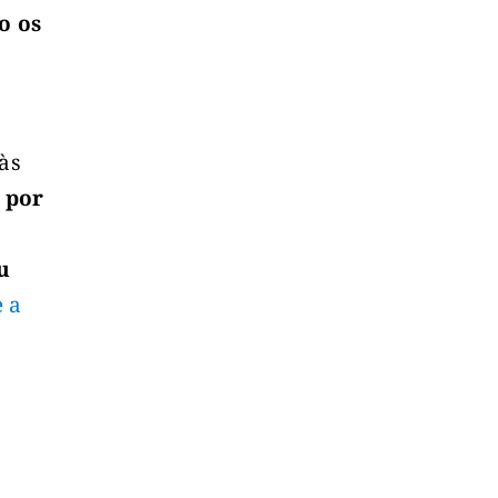
o os
a
 às
 por
u
e a