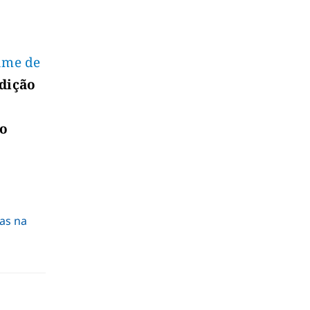
xame de
edição
lo
as na