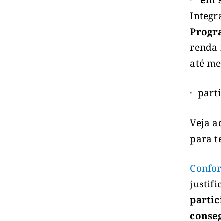
Integr
Progra
renda 
até me
· part
Veja a
para t
Confor
justif
partic
conseg