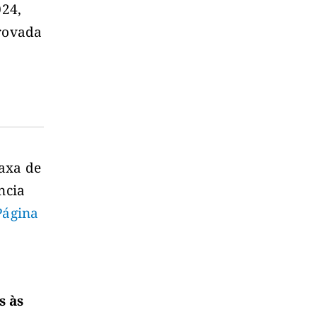
024,
provada
taxa de
ncia
Página
s às