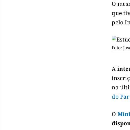
O mesm
que ti
pelo I
Foto: Jo
A
inte
inscri
na últ
do Par
O
Mini
dispon