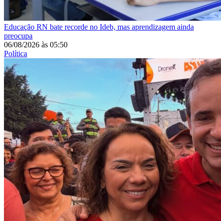
Educação
RN bate recorde no Ideb, mas aprendizagem ainda
preocupa
06/08/2026
às
05:50
Política