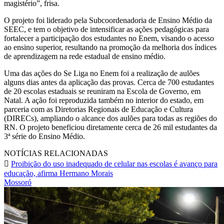
magistério”, frisa.
O projeto foi liderado pela Subcoordenadoria de Ensino Médio da
SEEC, e tem o objetivo de intensificar as ações pedagógicas para
fortalecer a participação dos estudantes no Enem, visando o acesso
ao ensino superior, resultando na promoção da melhoria dos índices
de aprendizagem na rede estadual de ensino médio.
Uma das ações do Se Liga no Enem foi a realização de aulões
alguns dias antes da aplicação das provas. Cerca de 700 estudantes
de 20 escolas estaduais se reuniram na Escola de Governo, em
Natal. A ação foi reproduzida também no interior do estado, em
parceria com as Diretorias Regionais de Educação e Cultura
(DIRECs), ampliando o alcance dos aulões para todas as regiões do
RN. O projeto beneficiou diretamente cerca de 26 mil estudantes da
3ª série do Ensino Médio.
NOTÍCIAS RELACIONADAS
Proibição do uso inadequado de celular nas escolas é avanço para
educação, afirma Hermano Morais
Mossoró