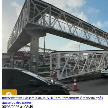
Infraestrutura
Passarela da BR-101 em Parnamirim é reaberta após
quase quatro meses
06/08/2026
às
08:49