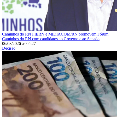
Caminhos do RN
FIERN e MIDIACOM/RN promovem Fórum
Caminhos do RN com candidatos ao Governo e ao Senado
06/08/2026
às
05:27
Decisão