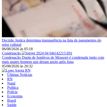
Decisão
Justiça determina transparência na lista de pagamentos do
setor cultural
06/08/2026
às
05:18
Condenação
Condenação
Dupla de fugitivos de Mossoró é condenada junto com
mais quatro homens que deram apoio após fuga
05/08/2026
às
20:32
Últimas Notícias
RN
Natal
Política
Polícia
Economia
Brasil
Saúde