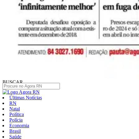
BUSCAR
Últimas Notícias
RN
Natal
Política
Polícia
Economia
Brasil
Saúde