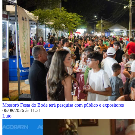
Mossoró
Festa do Bode terá pesquisa com público e expositores
06/08/2026
às
11:21
Luto