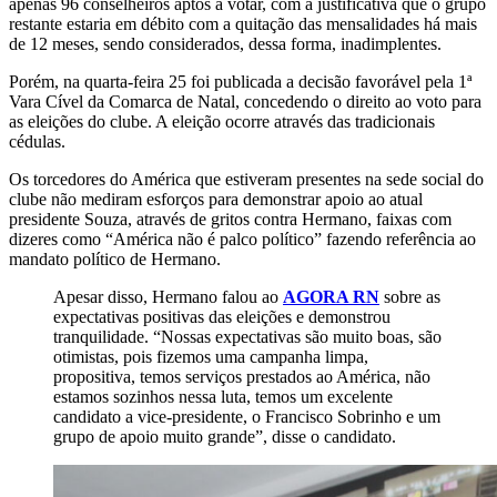
apenas 96 conselheiros aptos a votar, com a justificativa que o grupo
restante estaria em débito com a quitação das mensalidades há mais
de 12 meses, sendo considerados, dessa forma, inadimplentes.
Porém, na quarta-feira 25 foi publicada a decisão favorável pela 1ª
Vara Cível da Comarca de Natal, concedendo o direito ao voto para
as eleições do clube. A eleição ocorre através das tradicionais
cédulas.
Os torcedores do América que estiveram presentes na sede social do
clube não mediram esforços para demonstrar apoio ao atual
presidente Souza, através de gritos contra Hermano, faixas com
dizeres como “América não é palco político” fazendo referência ao
mandato político de Hermano.
Apesar disso, Hermano falou ao
AGORA RN
sobre as
expectativas positivas das eleições e demonstrou
tranquilidade. “Nossas expectativas são muito boas, são
otimistas, pois fizemos uma campanha limpa,
propositiva, temos serviços prestados ao América, não
estamos sozinhos nessa luta, temos um excelente
candidato a vice-presidente, o Francisco Sobrinho e um
grupo de apoio muito grande”, disse o candidato.