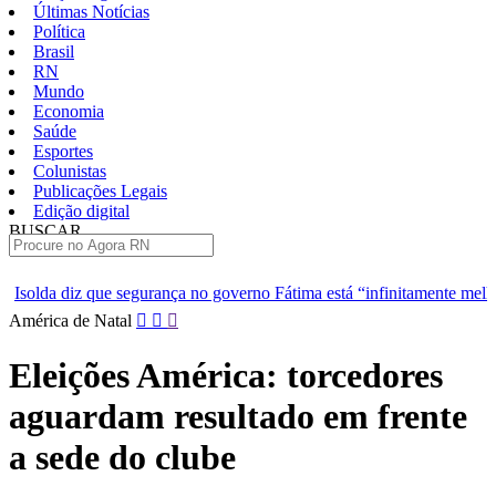
Últimas Notícias
Política
Brasil
RN
Mundo
Economia
Saúde
Esportes
Colunistas
Publicações Legais
Edição digital
BUSCAR
ÚLTIMAS
a no governo Fátima está “infinitamente melhor”
TJRN escolhe tr
Pular
América de Natal
para
o
Eleições América: torcedores
conteúdo
aguardam resultado em frente
a sede do clube