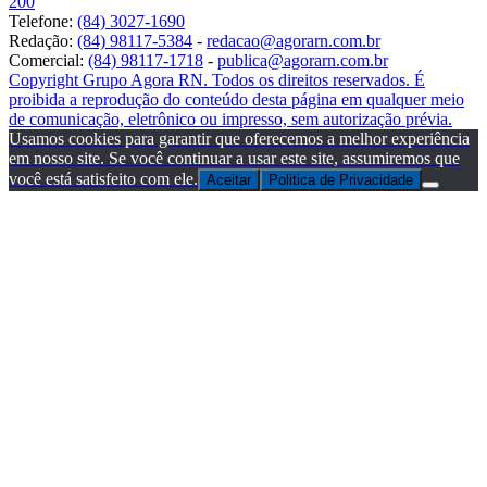
200
Telefone:
(84) 3027-1690
Redação:
(84) 98117-5384
-
redacao@agorarn.com.br
Comercial:
(84) 98117-1718
-
publica@agorarn.com.br
Copyright Grupo Agora RN. Todos os direitos reservados. É
proibida a reprodução do conteúdo desta página em qualquer meio
de comunicação, eletrônico ou impresso, sem autorização prévia.
Usamos cookies para garantir que oferecemos a melhor experiência
em nosso site. Se você continuar a usar este site, assumiremos que
você está satisfeito com ele.
Aceitar
Politica de Privacidade