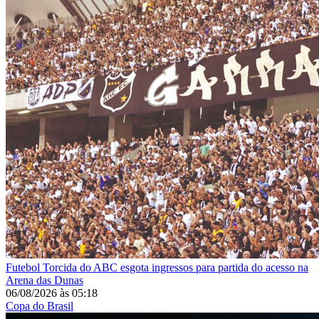
Futebol
Torcida do ABC esgota ingressos para partida do acesso na
Arena das Dunas
06/08/2026
às
05:18
Copa do Brasil