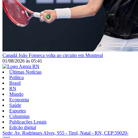
Canadá
João Fonseca volta ao circuito em Montreal
01/08/2026
às
05:41
Últimas Notícias
Política
Brasil
RN
Mundo
Economia
Saúde
Esportes
Colunistas
Publicações Legais
Edição digital
Sede: Av. Rodrigues Alves, 955 - Tirol, Natal - RN, CEP:59020-