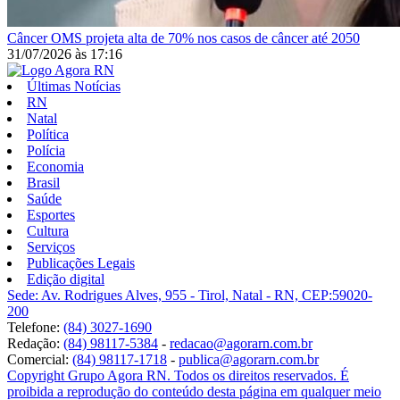
Câncer
OMS projeta alta de 70% nos casos de câncer até 2050
31/07/2026
às
17:16
Últimas Notícias
RN
Natal
Política
Polícia
Economia
Brasil
Saúde
Esportes
Cultura
Serviços
Publicações Legais
Edição digital
Sede: Av. Rodrigues Alves, 955 - Tirol, Natal - RN, CEP:59020-
200
Telefone:
(84) 3027-1690
Redação:
(84) 98117-5384
-
redacao@agorarn.com.br
Comercial:
(84) 98117-1718
-
publica@agorarn.com.br
Copyright Grupo Agora RN. Todos os direitos reservados. É
proibida a reprodução do conteúdo desta página em qualquer meio