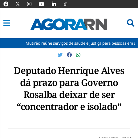
Mutirão reúne serviços de saúde e Justiça para pessoas em situação de
Pular
para
o
Deputado Henrique Alves
conteúdo
dá prazo para Governo
Rosalba deixar de ser
“concentrador e isolado”