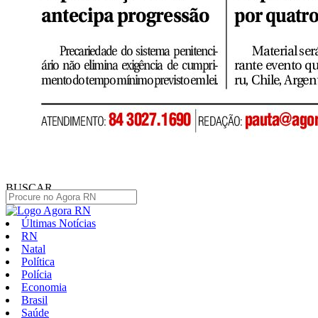
BUSCAR
Últimas Notícias
RN
Natal
Política
Polícia
Economia
Brasil
Saúde