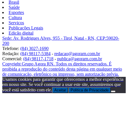
Brasil
Saúde
Esportes
Cultura
Serviços
Publicações Legais
Edição digital
Sede: Av. Rodrigues Alves, 955 - Tirol, Natal - RN, CEP:59020-
200
Telefone:
(84) 3027-1690
Redação:
(84) 98117-5384
-
redacao@agorarn.com.br
Comercial:
(84) 98117-1718
-
publica@agorarn.com.br
Copyright Grupo Agora RN. Todos os direitos reservados. É
proibida a reprodução do conteúdo desta página em qualquer meio
de comunicação, eletrônico ou impresso, sem autorização prévia.
Usamos cookies para garantir que oferecemos a melhor experiência
em nosso site. Se você continuar a usar este site, assumiremos que
você está satisfeito com ele.
Aceitar
Politica de Privacidade