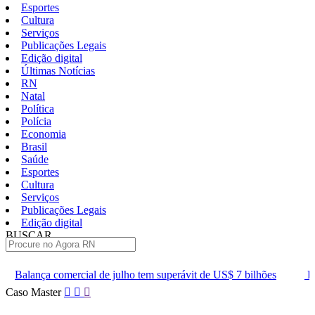
Esportes
Cultura
Serviços
Publicações Legais
Edição digital
Últimas Notícias
RN
Natal
Política
Polícia
Economia
Brasil
Saúde
Esportes
Cultura
Serviços
Publicações Legais
Edição digital
BUSCAR
ÚLTIMAS
de julho tem superávit de US$ 7 bilhões
Lei que aumenta punição 
Pular
Caso Master
para
o