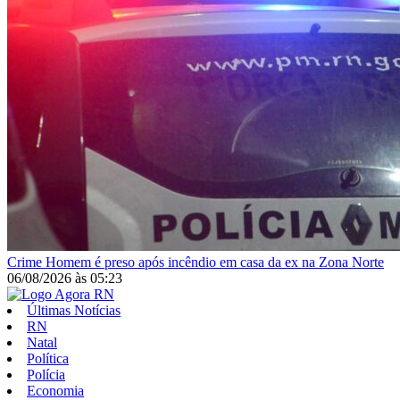
Crime
Homem é preso após incêndio em casa da ex na Zona Norte
06/08/2026
às
05:23
Últimas Notícias
RN
Natal
Política
Polícia
Economia