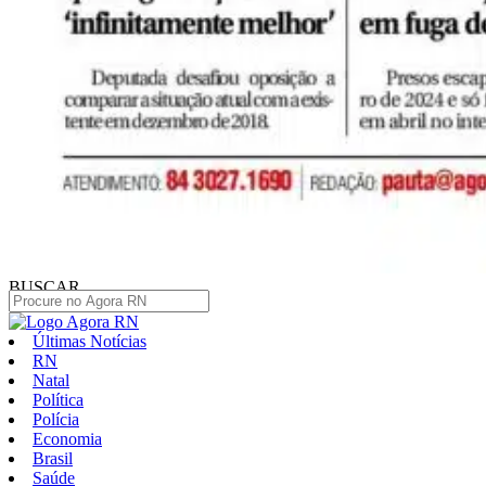
BUSCAR
Últimas Notícias
RN
Natal
Política
Polícia
Economia
Brasil
Saúde