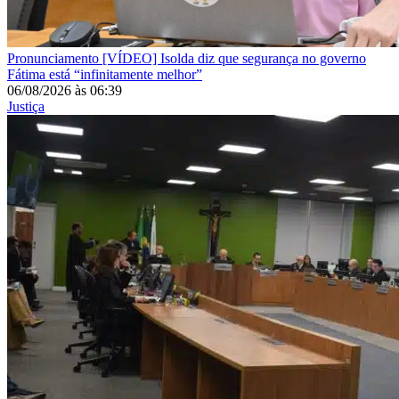
Pronunciamento
[VÍDEO] Isolda diz que segurança no governo
Fátima está “infinitamente melhor”
06/08/2026
às
06:39
Justiça