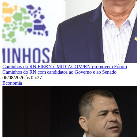
Caminhos do RN
FIERN e MIDIACOM/RN promovem Fórum
Caminhos do RN com candidatos ao Governo e ao Senado
06/08/2026
às
05:27
Economia