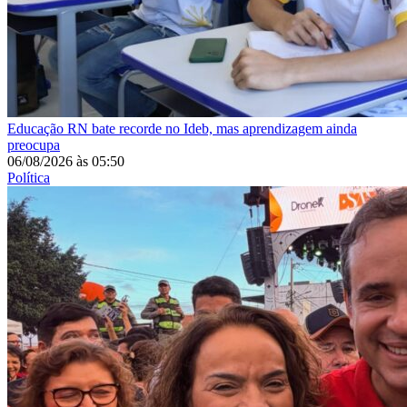
Educação
RN bate recorde no Ideb, mas aprendizagem ainda
preocupa
06/08/2026
às
05:50
Política