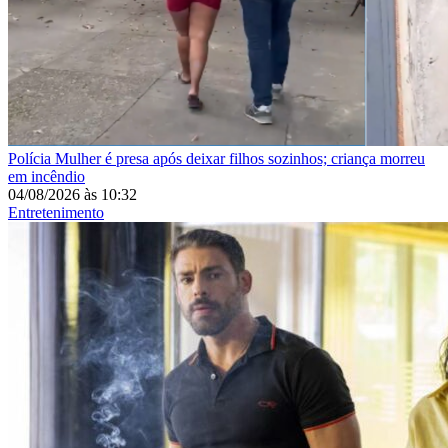
Polícia
Mulher é presa após deixar filhos sozinhos; criança morreu
em incêndio
04/08/2026
às
10:32
Entretenimento