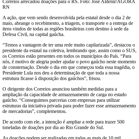
Correios arrecadou doações para o RS. Foto: José Aldenir/AGORA
RN
A ação, que vem sendo desenvolvida pela estatal desde o dia 2 de
maio, abrange o recebimento, a triagem, o transporte e a entrega de
itens vindos de todas as regiões brasileiras com destino à sede da
Defesa Civil, na capital gaúcha.
“Temos a vantagem de ter uma rede muito capilarizada”, destacou o
presidente da estatal na coletiva, lembrando que, assim como o SUS,
os Correios estão presentes em todos os municípios do País. “Para
nós, é motivo de alegria poder ajudar o povo gaúcho neste momento
de consternação. Desde o dia em que começou toda essa tragédia, o
Presidente Lula nos deu a determinação de que toda a nossa
estrutura ficasse à disposição dos gaúchos”, frisou.
O dirigente dos Correios anunciou também medidas para a
ampliação da capacidade de armazenamento de carga no estado
gaúcho. “Conseguimos parcerias com empresas para utilizar
estruturas da iniciativa privada para poder fazer esse armazenamento
de mercadorias”, complementou.
De acordo com ele, a intenção é ampliar a rede para trazer 500
toneladas de doações por dia ao Rio Grande do Sul.
As doações podem ser realizadas em todas as mais de 10 mil