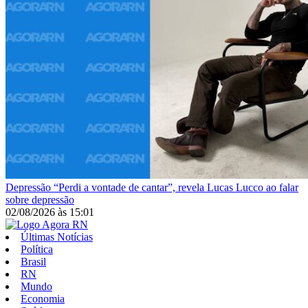
Depressão
“Perdi a vontade de cantar”, revela Lucas Lucco ao falar
sobre depressão
02/08/2026
às
15:01
Últimas Notícias
Política
Brasil
RN
Mundo
Economia