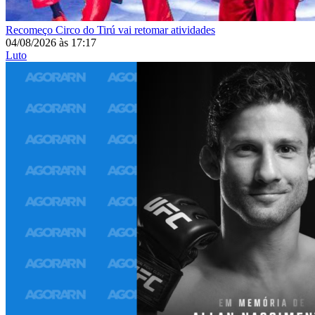
Recomeço
Circo do Tirú vai retomar atividades
04/08/2026
às
17:17
Luto