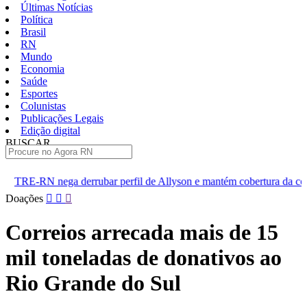
Últimas Notícias
Política
Brasil
RN
Mundo
Economia
Saúde
Esportes
Colunistas
Publicações Legais
Edição digital
BUSCAR
ÚLTIMAS
ubar perfil de Allyson e mantém cobertura da convenção
Dupla 
Pular
Doações
para
o
Correios arrecada mais de 15
conteúdo
mil toneladas de donativos ao
Rio Grande do Sul