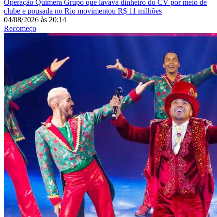
Operação Quimera
Grupo que lavava dinheiro do CV por meio de
clube e pousada no Rio movimentou R$ 11 milhões
04/08/2026
às
20:14
Recomeço