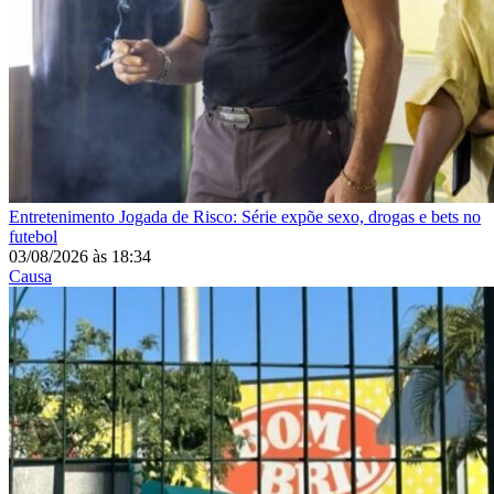
Entretenimento
Jogada de Risco: Série expõe sexo, drogas e bets no
futebol
03/08/2026
às
18:34
Causa