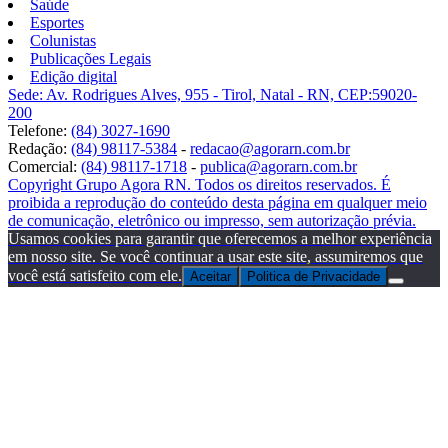
Saúde
Esportes
Colunistas
Publicações Legais
Edição digital
Sede: Av. Rodrigues Alves, 955 - Tirol, Natal - RN, CEP:59020-
200
Telefone:
(84) 3027-1690
Redação:
(84) 98117-5384
-
redacao@agorarn.com.br
Comercial:
(84) 98117-1718
-
publica@agorarn.com.br
Copyright Grupo Agora RN. Todos os direitos reservados. É
proibida a reprodução do conteúdo desta página em qualquer meio
de comunicação, eletrônico ou impresso, sem autorização prévia.
Usamos cookies para garantir que oferecemos a melhor experiência
em nosso site. Se você continuar a usar este site, assumiremos que
você está satisfeito com ele.
Aceitar
Politica de Privacidade