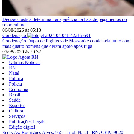
Decisão
Justiça determina transparência na lista de pagamentos do
setor cultural
06/08/2026
às
05:18
Condenação
Condenação
Dupla de fugitivos de Mossoró é condenada junto com
mais quatro homens que deram apoio após fuga
05/08/2026
às
20:32
Últimas Notícias
RN
Natal
Política
Polícia
Economia
Brasil
Saúde
Esportes
Cultura
Serviços
Publicações Legais
Edição digital
Sede: Av. Rodrigues Alves, 955 - Tirol, Natal - RN, CEP:59020-