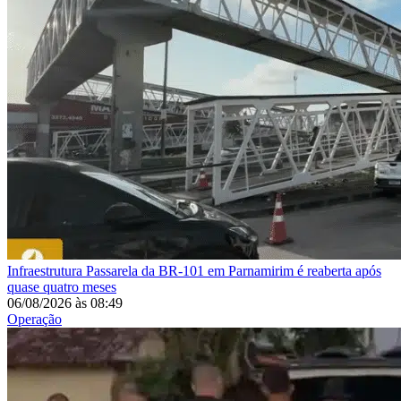
Infraestrutura
Passarela da BR-101 em Parnamirim é reaberta após
quase quatro meses
06/08/2026
às
08:49
Operação