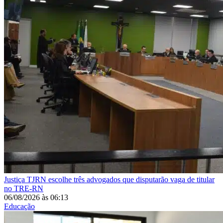
Justiça
TJRN escolhe três advogados que disputarão vaga de titular
no TRE-RN
06/08/2026
às
06:13
Educação