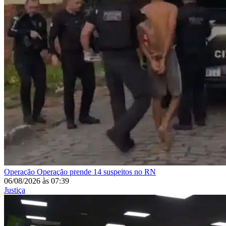
Operação
Operação prende 14 suspeitos no RN
06/08/2026
às
07:39
Justiça