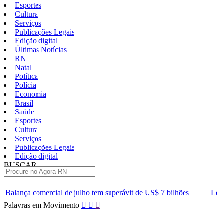
Esportes
Cultura
Serviços
Publicações Legais
Edição digital
Últimas Notícias
RN
Natal
Política
Polícia
Economia
Brasil
Saúde
Esportes
Cultura
Serviços
Publicações Legais
Edição digital
BUSCAR
ÚLTIMAS
e julho tem superávit de US$ 7 bilhões
Lei que aumenta punição 
Pular
Palavras em Movimento
para
o