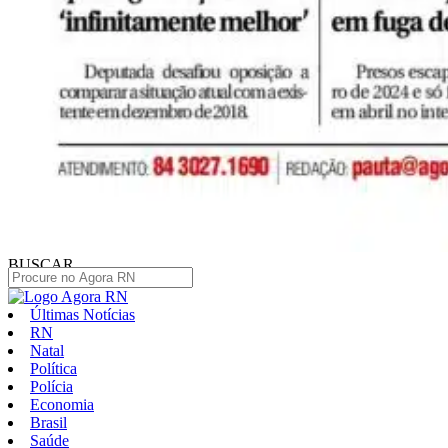
BUSCAR
Últimas Notícias
RN
Natal
Política
Polícia
Economia
Brasil
Saúde