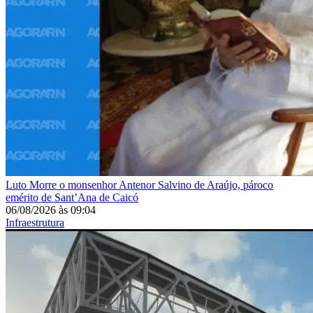
Luto
Morre o monsenhor Antenor Salvino de Araújo, pároco
emérito de Sant’Ana de Caicó
06/08/2026
às
09:04
Infraestrutura