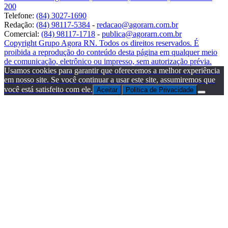
200
Telefone:
(84) 3027-1690
Redação:
(84) 98117-5384
-
redacao@agorarn.com.br
Comercial:
(84) 98117-1718
-
publica@agorarn.com.br
Copyright Grupo Agora RN. Todos os direitos reservados. É
proibida a reprodução do conteúdo desta página em qualquer meio
de comunicação, eletrônico ou impresso, sem autorização prévia.
Usamos cookies para garantir que oferecemos a melhor experiência
em nosso site. Se você continuar a usar este site, assumiremos que
você está satisfeito com ele.
Aceitar
Politica de Privacidade