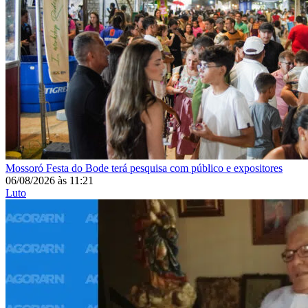
Mossoró
Festa do Bode terá pesquisa com público e expositores
06/08/2026
às
11:21
Luto