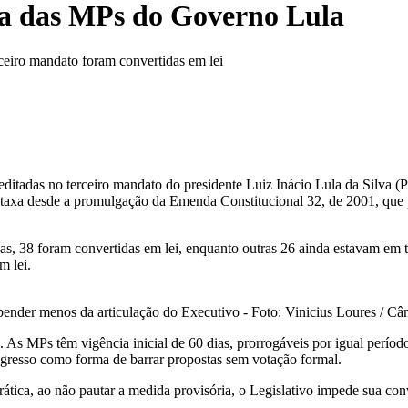
ia das MPs do Governo Lula
eiro mandato foram convertidas em lei
itadas no terceiro mandato do presidente Luiz Inácio Lula da Silva 
or taxa desde a promulgação da Emenda Constitucional 32, de 2001, que
sas, 38 foram convertidas em lei, enquanto outras 26 ainda estavam e
m lei.
ender menos da articulação do Executivo - Foto: Vinicius Loures / Câ
. As MPs têm vigência inicial de 60 dias, prorrogáveis por igual perío
ngresso como forma de barrar propostas sem votação formal.
tica, ao não pautar a medida provisória, o Legislativo impede sua conve