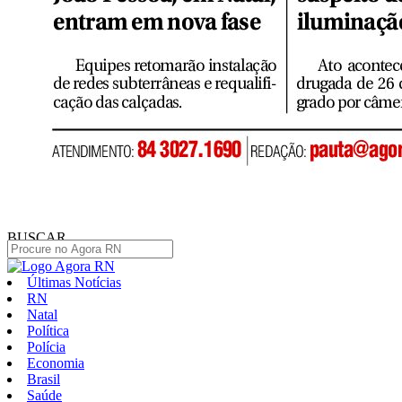
BUSCAR
Últimas Notícias
RN
Natal
Política
Polícia
Economia
Brasil
Saúde