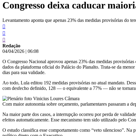
Congresso deixa caducar maior
conteúdo
Levantamento aponta que apenas 23% das medidas provisórias do terc
Redação
04/04/2026
|
06:08
O Congresso Nacional aprovou apenas 23% das medidas provisórias ed
dados da plataforma oficial do Palácio do Planalto. Trata-se da men
dias para sua validade.
Ao todo, Lula editou 192 medidas provisórias no atual mandato. Des
com desfecho definido, 128 — o equivalente a 77% — não se tornara
Com maior autonomia sobre orçamento, parlamentares passaram a dep
Na maior parte dos casos, a interrupção ocorreu por perda de validade
efeitos automaticamente. Esse mecanismo tem sido utilizado pelo Co
O estudo classifica esse comportamento como “veto silencioso”. Na prá
político direto com o Executivo.