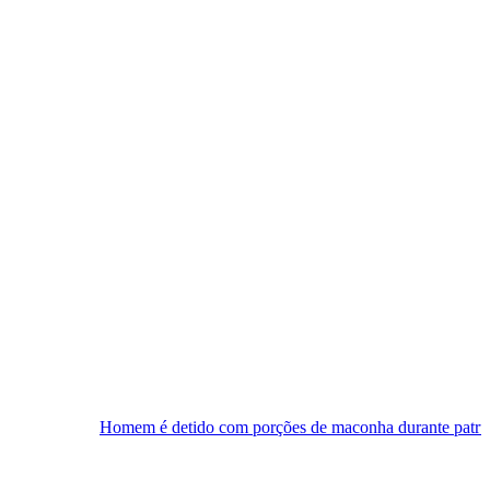
em é detido com porções de maconha durante patrulhamento na Gran