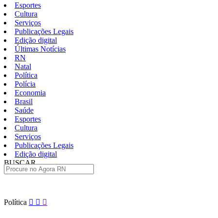
Esportes
Cultura
Serviços
Publicações Legais
Edição digital
Últimas Notícias
RN
Natal
Política
Polícia
Economia
Brasil
Saúde
Esportes
Cultura
Serviços
Publicações Legais
Edição digital
BUSCAR
ÚLTIMAS
Pular
Política
para
o