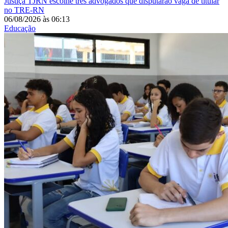
Justiça
TJRN escolhe três advogados que disputarão vaga de titular
no TRE-RN
06/08/2026
às
06:13
Educação