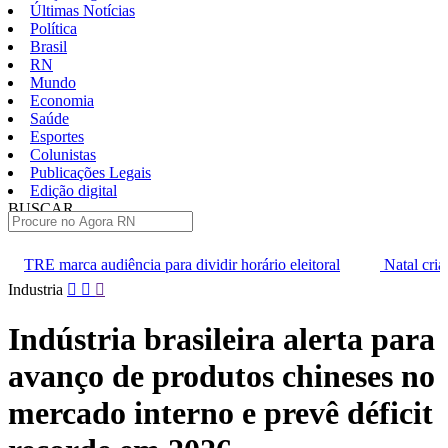
Últimas Notícias
Política
Brasil
RN
Mundo
Economia
Saúde
Esportes
Colunistas
Publicações Legais
Edição digital
BUSCAR
ÚLTIMAS
diência para dividir horário eleitoral
Natal cria cargos de agente
Pular
Industria
para
o
Indústria brasileira alerta para
conteúdo
avanço de produtos chineses no
mercado interno e prevê déficit