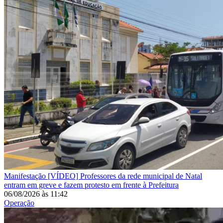
Manifestação
[VÍDEO] Professores da rede municipal de Natal
entram em greve e fazem protesto em frente à Prefeitura
06/08/2026
às
11:42
Operação