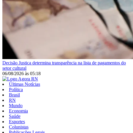
Decisão
Justiça determina transparência na lista de pagamentos do
setor cultural
06/08/2026
às
05:18
Últimas Notícias
Política
Brasil
RN
Mundo
Economia
Saúde
Esportes
Colunistas
Publicações Legais