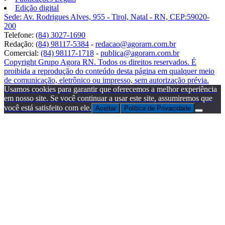
Edição digital
Sede: Av. Rodrigues Alves, 955 - Tirol, Natal - RN, CEP:59020-
200
Telefone:
(84) 3027-1690
Redação:
(84) 98117-5384
-
redacao@agorarn.com.br
Comercial:
(84) 98117-1718
-
publica@agorarn.com.br
Copyright Grupo Agora RN. Todos os direitos reservados. É
proibida a reprodução do conteúdo desta página em qualquer meio
de comunicação, eletrônico ou impresso, sem autorização prévia.
Usamos cookies para garantir que oferecemos a melhor experiência
em nosso site. Se você continuar a usar este site, assumiremos que
você está satisfeito com ele.
Aceitar
Politica de Privacidade