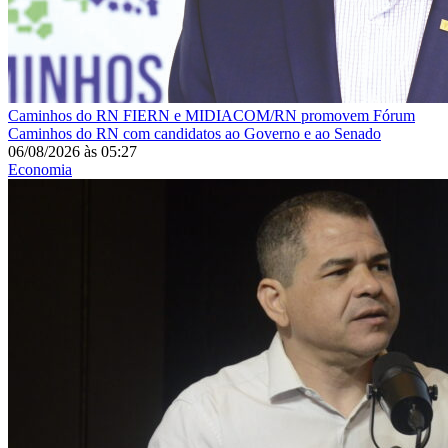
Caminhos do RN
FIERN e MIDIACOM/RN promovem Fórum
Caminhos do RN com candidatos ao Governo e ao Senado
06/08/2026
às
05:27
Economia