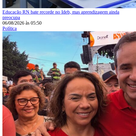
Educação
RN bate recorde no Ideb, mas aprendizagem ainda
preocupa
06/08/2026
às
05:50
Política