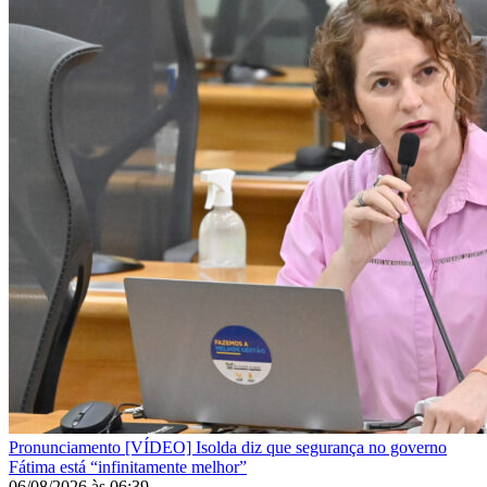
Pronunciamento
[VÍDEO] Isolda diz que segurança no governo
Fátima está “infinitamente melhor”
06/08/2026
às
06:39