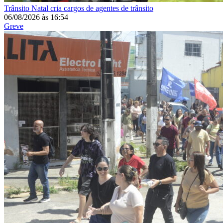
Trânsito
Natal cria cargos de agentes de trânsito
06/08/2026
às
16:54
Greve