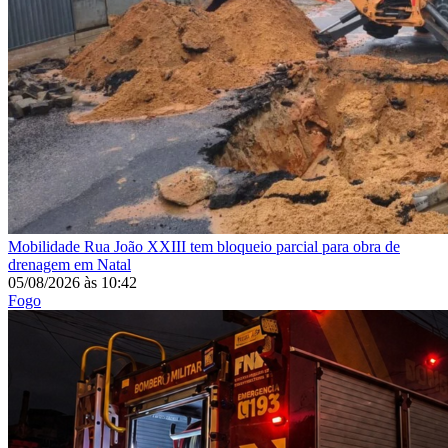
Mobilidade
Rua João XXIII tem bloqueio parcial para obra de
drenagem em Natal
05/08/2026
às
10:42
Fogo