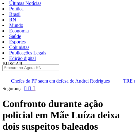
Últimas Notícias
Política
Brasil
RN
Mundo
Economia
Saúde
Esportes
Colunistas
Publicações Legais
Edição digital
BUSCAR
ÚLTIMAS
em em defesa de Andrei Rodrigues
TRE marca audiência para divi
Pular
Segurança
para
o
Confronto durante ação
conteúdo
policial em Mãe Luíza deixa
dois suspeitos baleados