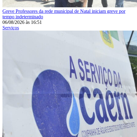
Greve
Professores da rede municipal de Natal iniciam greve por
tempo indeterminado
06/08/2026
às
16:51
Serviços