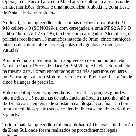
Operação da Força Tática em Mãe Luíza resultou na apreensão de
armas, munições, drogas e uma motocicleta roubada na zona Leste
de Natal - Foto: reprodução
No local, foram apreendidas duas armas de fogo: uma pistola PT
940 calibre .40 (SCN03994), com carregador, e uma PT 92 AFS-D
calibre 9mm (ACJ235198), também com carregador. Além disso, os
policiais recolheram 13 munições intactas de 9mm, cinco munições
intactas de calibre .40 e nove cápsulas deflagradas de munições
variadas.
A ocorrência também resultou na apreensão de uma motocicleta
Yamaha Factor 150cc, de placa QGS5F28, que havia sido roubada
na mesma data. Foram encontrados ainda três aparelhos celulares —
um Samsung azul, um Motorola verde e um iPhone azul — além de
cinco balanças de precisão.
Entre os entorpecentes apreendidos, havia duas porções grandes,
oito médias e 15 pequenas de substância análoga à maconha, além
de 14 porções pequenas de substância análoga à cocaína. Também
foram recolhidos quatro sacos contendo diversos envelopes do tipo
zip lock.
Todo o material apreendido foi encaminhado à Delegacia de Plantão
da Zona Sul, onde foram realizados os procedimentos legais
cabíveis.