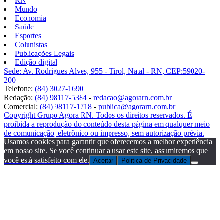
RN
Mundo
Economia
Saúde
Esportes
Colunistas
Publicações Legais
Edição digital
Sede: Av. Rodrigues Alves, 955 - Tirol, Natal - RN, CEP:59020-
200
Telefone:
(84) 3027-1690
Redação:
(84) 98117-5384
-
redacao@agorarn.com.br
Comercial:
(84) 98117-1718
-
publica@agorarn.com.br
Copyright Grupo Agora RN. Todos os direitos reservados. É
proibida a reprodução do conteúdo desta página em qualquer meio
de comunicação, eletrônico ou impresso, sem autorização prévia.
Usamos cookies para garantir que oferecemos a melhor experiência
em nosso site. Se você continuar a usar este site, assumiremos que
você está satisfeito com ele.
Aceitar
Politica de Privacidade