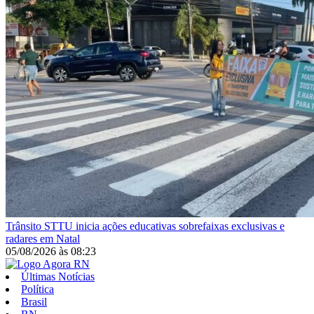
Trânsito
STTU inicia ações educativas sobrefaixas exclusivas e
radares em Natal
05/08/2026
às
08:23
Últimas Notícias
Política
Brasil