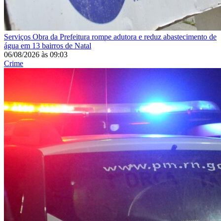
Serviços
Obra da Prefeitura rompe adutora e reduz abastecimento de
água em 13 bairros de Natal
06/08/2026
às
09:03
Crime