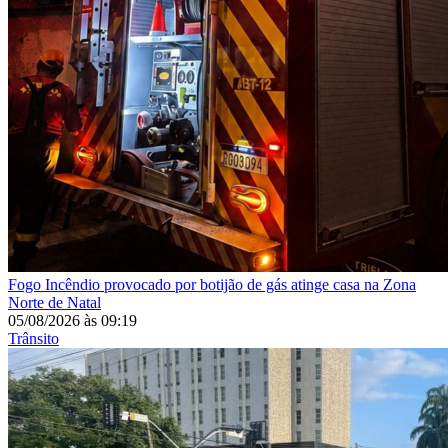
Fogo
Incêndio provocado por botijão de gás atinge casa na Zona
Norte de Natal
05/08/2026
às
09:19
Trânsito