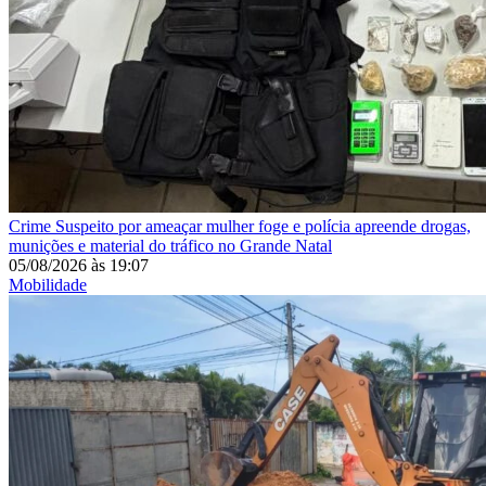
Crime
Suspeito por ameaçar mulher foge e polícia apreende drogas,
munições e material do tráfico no Grande Natal
05/08/2026
às
19:07
Mobilidade