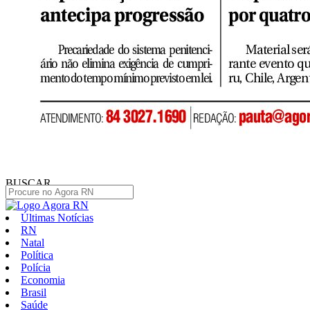
BUSCAR
Últimas Notícias
RN
Natal
Política
Polícia
Economia
Brasil
Saúde