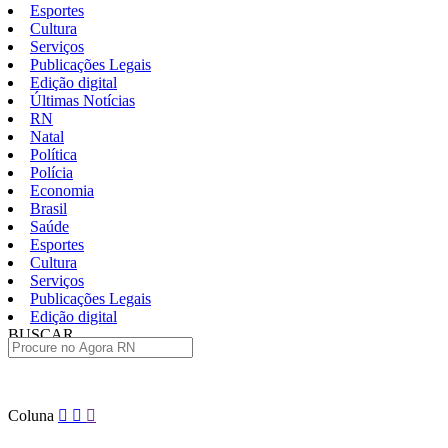
Esportes
Cultura
Serviços
Publicações Legais
Edição digital
Últimas Notícias
RN
Natal
Política
Polícia
Economia
Brasil
Saúde
Esportes
Cultura
Serviços
Publicações Legais
Edição digital
BUSCAR
ÚLTIMAS
Pular
Coluna
para
o