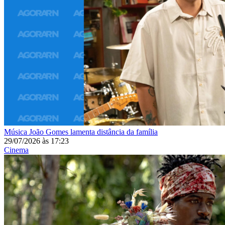
Música
João Gomes lamenta distância da família
29/07/2026
às
17:23
Cinema