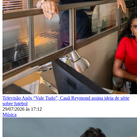
Televisão
Após “Vale Tudo”, Cauã Reymond assina ideia de série
sobre futebol
29/07/2026
às
17:12
Música