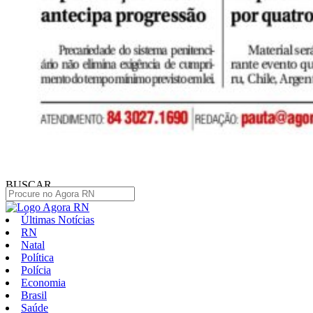
BUSCAR
Últimas Notícias
RN
Natal
Política
Polícia
Economia
Brasil
Saúde