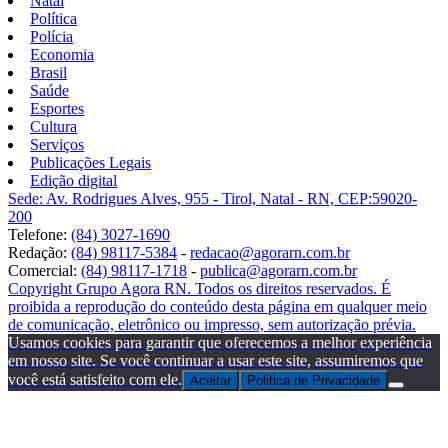
Natal
Política
Polícia
Economia
Brasil
Saúde
Esportes
Cultura
Serviços
Publicações Legais
Edição digital
Sede: Av. Rodrigues Alves, 955 - Tirol, Natal - RN, CEP:59020-
200
Telefone:
(84) 3027-1690
Redação:
(84) 98117-5384
-
redacao@agorarn.com.br
Comercial:
(84) 98117-1718
-
publica@agorarn.com.br
Copyright Grupo Agora RN. Todos os direitos reservados. É
proibida a reprodução do conteúdo desta página em qualquer meio
de comunicação, eletrônico ou impresso, sem autorização prévia.
Usamos cookies para garantir que oferecemos a melhor experiência
em nosso site. Se você continuar a usar este site, assumiremos que
você está satisfeito com ele.
Aceitar
Politica de Privacidade