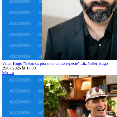
Valter Hugo
“Estamos piorando como espécie”, diz Valter Hugo
29/07/2026
às
17:30
Música