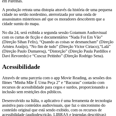
em Parelhas.
A produção retrata uma distopia através da história de uma pequena
cidade no sertão nordestino, aterrorizada por uma onda de
assassinatos misteriosos até que os moradores descobrem que a
cidade sumiu do mapa.
No dia 24, será exibida a segunda sessão Goiamum Audiovisual
com os curtas de ficção e documentários “Nada Foi Em Vão”
(Direção Sihan Felix), “Quando as coisas se desmancham” (Direção
Aristeu Araújo), “No fim de tudo” (Direção Victor Ciriaco),“Lalá”
(Direção Paulo Dumaresq), “Distorção” (Direção Paula Pardillos e
Davi Revoredo) e “Cuscuz Peitinho” (Direção Rodrigo Sena).
Acessibilidade
Através de uma parceria com o app Movie Reading, as sessões dos
filmes “Minha Mãe É Uma Peça 2” e “Bacurau” contarão com
recursos de acessibilidade para cegos e surdos, proporcionando a
inclusão sem restrições dos públicos.
Desenvolvido na Itália, o aplicativo é uma ferramenta de tecnologia
assistiva para conteúdos audiovisuais, que faz o sincronismo do
conteúdo original que está sendo exibido, com os recursos de
acessibilidade (audiodescrição, LIBRAS e legendas descritivas)