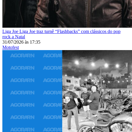
Liga Joe
Liga Joe traz turnê “Flashbacks” com clássicos do pop
rock a Natal
31/07/2026
às
17:35
Motofest