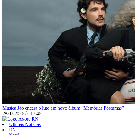
Música
Jão encara o luto em novo álbum “Memórias Póstumas”
28/07/2026
às
17:46
Últimas Notícias
RN