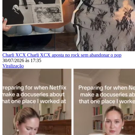
Charli XCX
Charli XCX aposta no rock sem abandonar o pop
30/07/2026
às
17:35
Viralização