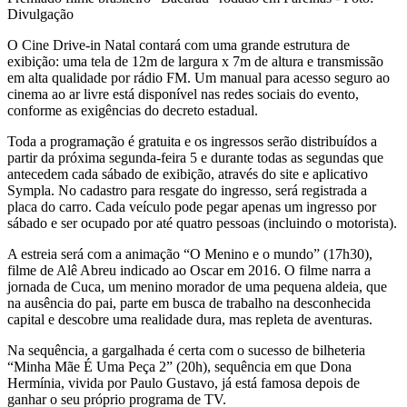
Divulgação
O Cine Drive-in Natal contará com uma grande estrutura de
exibição: uma tela de 12m de largura x 7m de altura e transmissão
em alta qualidade por rádio FM. Um manual para acesso seguro ao
cinema ao ar livre está disponível nas redes sociais do evento,
conforme as exigências do decreto estadual.
Toda a programação é gratuita e os ingressos serão distribuídos a
partir da próxima segunda-feira 5 e durante todas as segundas que
antecedem cada sábado de exibição, através do site e aplicativo
Sympla. No cadastro para resgate do ingresso, será registrada a
placa do carro. Cada veículo pode pegar apenas um ingresso por
sábado e ser ocupado por até quatro pessoas (incluindo o motorista).
A estreia será com a animação “O Menino e o mundo” (17h30),
filme de Alê Abreu indicado ao Oscar em 2016. O filme narra a
jornada de Cuca, um menino morador de uma pequena aldeia, que
na ausência do pai, parte em busca de trabalho na desconhecida
capital e descobre uma realidade dura, mas repleta de aventuras.
Na sequência, a gargalhada é certa com o sucesso de bilheteria
“Minha Mãe É Uma Peça 2” (20h), sequência em que Dona
Hermínia, vivida por Paulo Gustavo, já está famosa depois de
ganhar o seu próprio programa de TV.