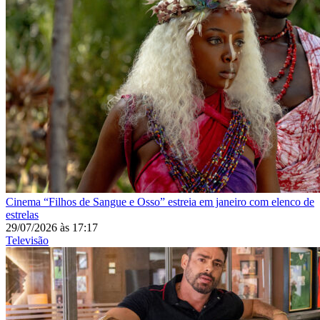
Cinema
“Filhos de Sangue e Osso” estreia em janeiro com elenco de
estrelas
29/07/2026
às
17:17
Televisão