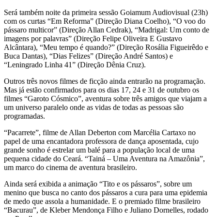
Será também noite da primeira sessão Goiamum Audiovisual (23h)
com os curtas “Em Reforma” (Direção Diana Coelho), “O voo do
pássaro multicor” (Direção Allan Cedrak), “Madrigal: Um conto de
imagens por palavras” (Direção Felipe Oliveira E Gustavo
Alcântara), “Meu tempo é quando?” (Direção Rosália Figueirêdo e
Buca Dantas), “Dias Felizes” (Direção André Santos) e
“Leningrado Linha 41” (Direção Dênia Cruz).
Outros três novos filmes de ficção ainda entrarão na programação.
Mas já estão confirmados para os dias 17, 24 e 31 de outubro os
filmes “Garoto Cósmico”, aventura sobre três amigos que viajam a
um universo paralelo onde as vidas de todas as pessoas são
programadas.
“Pacarrete”, filme de Allan Deberton com Marcélia Cartaxo no
papel de uma encantadora professora de dança aposentada, cujo
grande sonho é estrelar um balé para a população local de uma
pequena cidade do Ceará. “Tainá – Uma Aventura na Amazônia”,
um marco do cinema de aventura brasileiro.
Ainda será exibida a animação “Tito e os pássaros”, sobre um
menino que busca no canto dos pássaros a cura para uma epidemia
de medo que assola a humanidade. E o premiado filme brasileiro
“Bacurau”, de Kleber Mendonça Filho e Juliano Dornelles, rodado