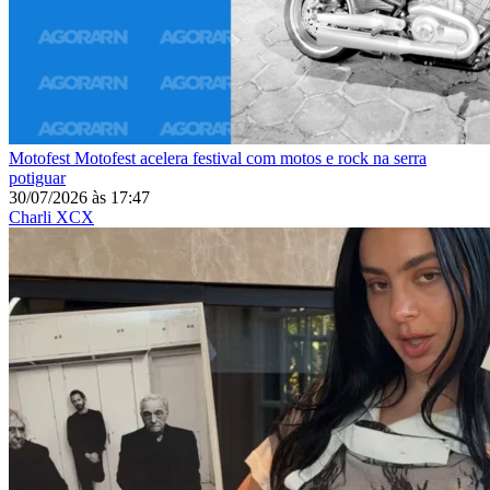
Motofest
Motofest acelera festival com motos e rock na serra
potiguar
30/07/2026
às
17:47
Charli XCX