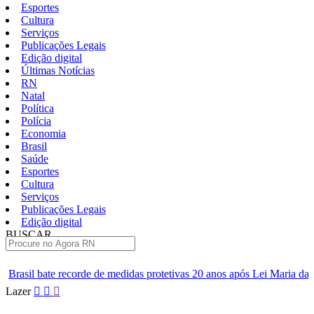
Esportes
Cultura
Serviços
Publicações Legais
Edição digital
Últimas Notícias
RN
Natal
Política
Polícia
Economia
Brasil
Saúde
Esportes
Cultura
Serviços
Publicações Legais
Edição digital
BUSCAR
ÚLTIMAS
 de medidas protetivas 20 anos após Lei Maria da Penha
ABC agua
Pular
Lazer
para
o