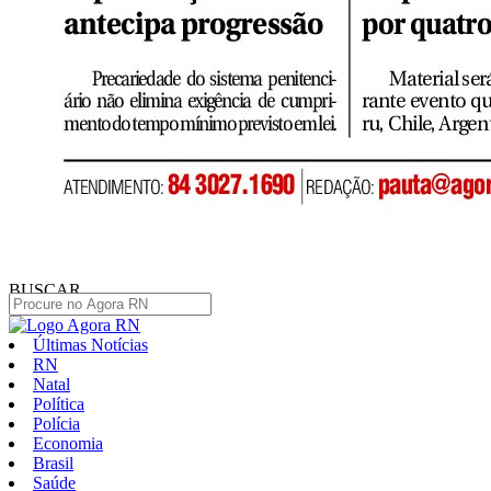
BUSCAR
Últimas Notícias
RN
Natal
Política
Polícia
Economia
Brasil
Saúde