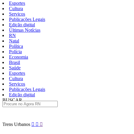
Esportes
Cultura
Serviços
Publicações Legais
Edição digital
Últimas Notícias
RN
Natal
Política
Polícia
Economia
Brasil
Saúde
Esportes
Cultura
Serviços
Publicações Legais
Edição digital
BUSCAR
ÚLTIMAS
Pular
Trens Urbanos
para
o