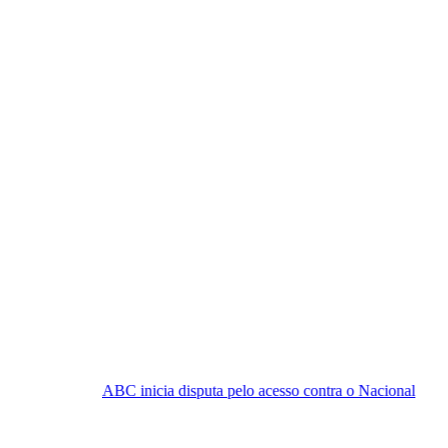
BC inicia disputa pelo acesso contra o Nacional
Trailer de ‘Leit