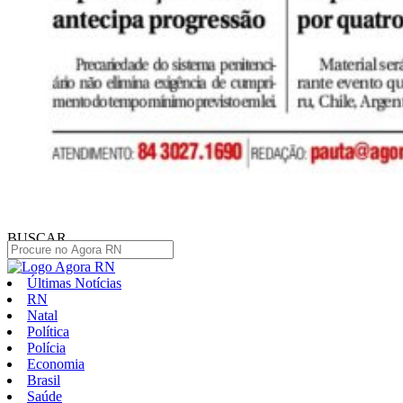
BUSCAR
Últimas Notícias
RN
Natal
Política
Polícia
Economia
Brasil
Saúde