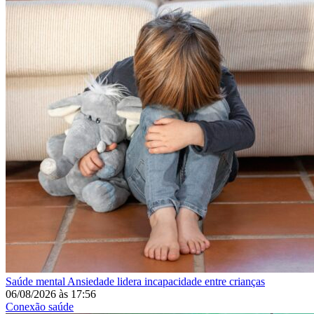
Saúde mental
Ansiedade lidera incapacidade entre crianças
06/08/2026
às
17:56
Conexão saúde