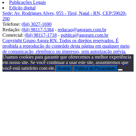
Publicações Legais
Edição digital
Sede: Av. Rodrigues Alves, 955 - Tirol, Natal - RN, CEP:59020-
200
Telefone:
(84) 3027-1690
Redação:
(84) 98117-5384
-
redacao@agorarn.com.br
Comercial:
(84) 98117-1718
-
publica@agorarn.com.br
Copyright Grupo Agora RN. Todos os direitos reservados. É
proibida a reprodução do conteúdo desta página em qualquer meio
de comunicação, eletrônico ou impresso, sem autorização prévia.
Usamos cookies para garantir que oferecemos a melhor experiência
em nosso site. Se você continuar a usar este site, assumiremos que
você está satisfeito com ele.
Aceitar
Politica de Privacidade