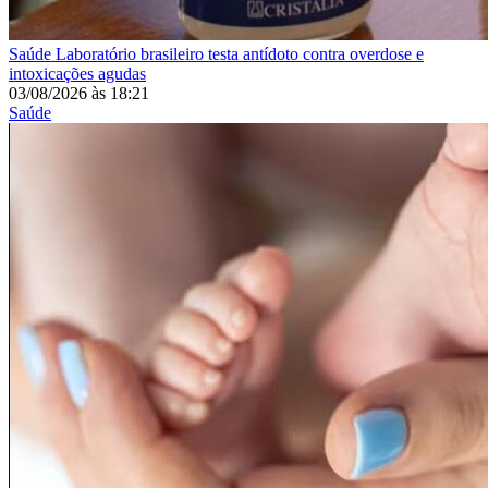
Saúde
Laboratório brasileiro testa antídoto contra overdose e
intoxicações agudas
03/08/2026
às
18:21
Saúde