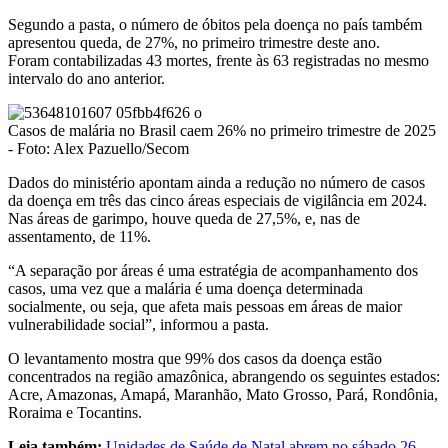
Segundo a pasta, o número de óbitos pela doença no país também
apresentou queda, de 27%, no primeiro trimestre deste ano.
Foram contabilizadas 43 mortes, frente às 63 registradas no mesmo
intervalo do ano anterior.
Casos de malária no Brasil caem 26% no primeiro trimestre de 2025
- Foto: Alex Pazuello/Secom
Dados do ministério apontam ainda a redução no número de casos
da doença em três das cinco áreas especiais de vigilância em 2024.
Nas áreas de garimpo, houve queda de 27,5%, e, nas de
assentamento, de 11%.
“A separação por áreas é uma estratégia de acompanhamento dos
casos, uma vez que a malária é uma doença determinada
socialmente, ou seja, que afeta mais pessoas em áreas de maior
vulnerabilidade social”, informou a pasta.
O levantamento mostra que 99% dos casos da doença estão
concentrados na região amazônica, abrangendo os seguintes estados:
Acre, Amazonas, Amapá, Maranhão, Mato Grosso, Pará, Rondônia,
Roraima e Tocantins.
Leia também:
Unidades de Saúde de Natal abrem no sábado 26