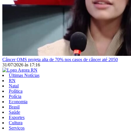
Câncer
OMS projeta alta de 70% nos casos de câncer até 2050
31/07/2026
às
17:16
Últimas Notícias
RN
Natal
Política
Polícia
Economia
Brasil
Saúde
Esportes
Cultura
Serviços