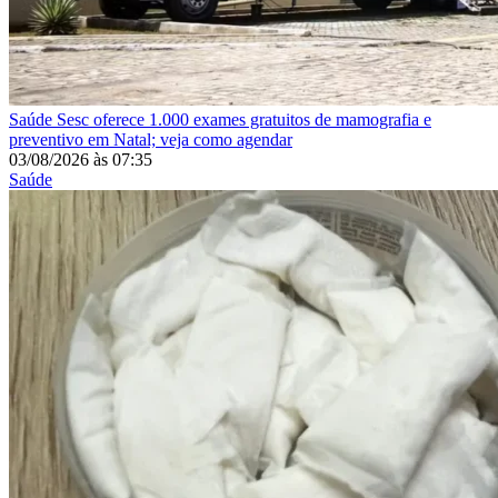
Saúde
Sesc oferece 1.000 exames gratuitos de mamografia e
preventivo em Natal; veja como agendar
03/08/2026
às
07:35
Saúde