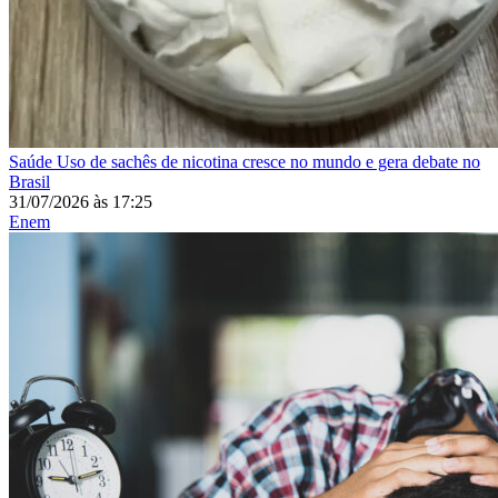
Saúde
Uso de sachês de nicotina cresce no mundo e gera debate no
Brasil
31/07/2026
às
17:25
Enem