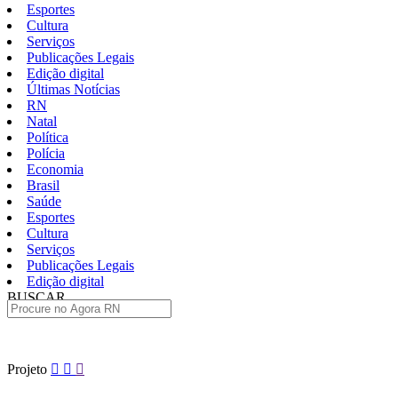
Esportes
Cultura
Serviços
Publicações Legais
Edição digital
Últimas Notícias
RN
Natal
Política
Polícia
Economia
Brasil
Saúde
Esportes
Cultura
Serviços
Publicações Legais
Edição digital
BUSCAR
ÚLTIMAS
Pular
Projeto
para
o