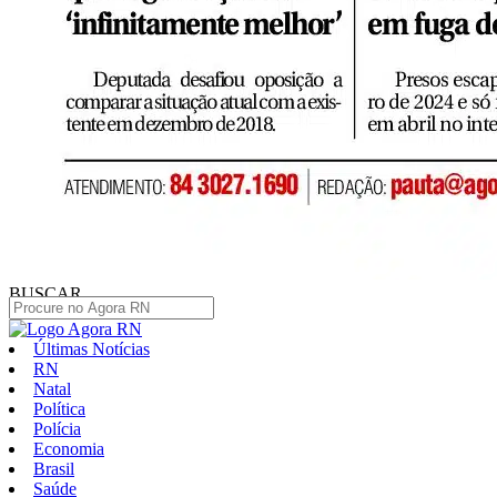
BUSCAR
Últimas Notícias
RN
Natal
Política
Polícia
Economia
Brasil
Saúde