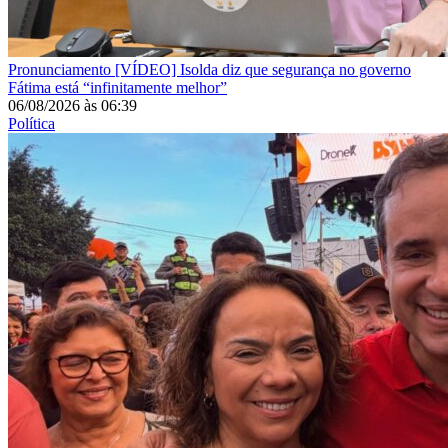
Pronunciamento
[VÍDEO] Isolda diz que segurança no governo
Fátima está “infinitamente melhor”
06/08/2026
às
06:39
Política