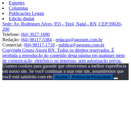
Esportes
Colunistas
Publicações Legais
Edição digital
Sede: Av. Rodrigues Alves, 955 - Tirol, Natal - RN, CEP:59020-
200
Telefone:
(84) 3027-1690
Redação:
(84) 98117-5384
-
redacao@agorarn.com.br
Comercial:
(84) 98117-1718
-
publica@agorarn.com.br
Copyright Grupo Agora RN. Todos os direitos reservados. É
proibida a reprodução do conteúdo desta página em qualquer meio
de comunicação, eletrônico ou impresso, sem autorização prévia.
Usamos cookies para garantir que oferecemos a melhor experiência
em nosso site. Se você continuar a usar este site, assumiremos que
você está satisfeito com ele.
Aceitar
Politica de Privacidade