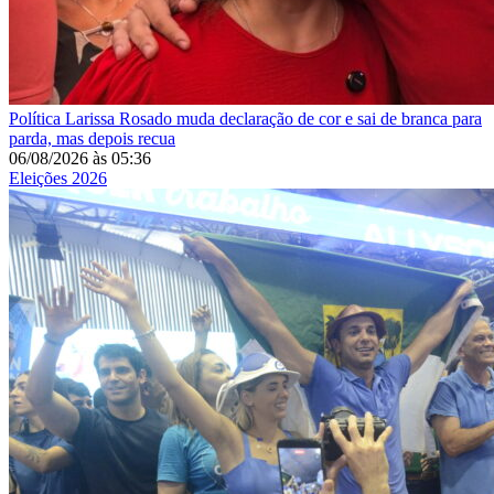
Política
Larissa Rosado muda declaração de cor e sai de branca para
parda, mas depois recua
06/08/2026
às
05:36
Eleições 2026