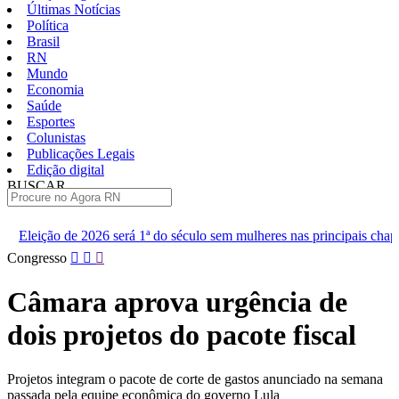
Últimas Notícias
Política
Brasil
RN
Mundo
Economia
Saúde
Esportes
Colunistas
Publicações Legais
Edição digital
BUSCAR
ÚLTIMAS
á 1ª do século sem mulheres nas principais chapas
Renan diz que 
Pular
Congresso
para
o
Câmara aprova urgência de
conteúdo
dois projetos do pacote fiscal
Projetos integram o pacote de corte de gastos anunciado na semana
passada pela equipe econômica do governo Lula