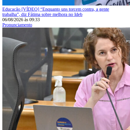
Educação
[VÍDEO] “Enquanto uns torcem contra, a gente
trabalha”, diz Fátima sobre melhora no Ideb
06/08/2026
às
09:33
Pronunciamento