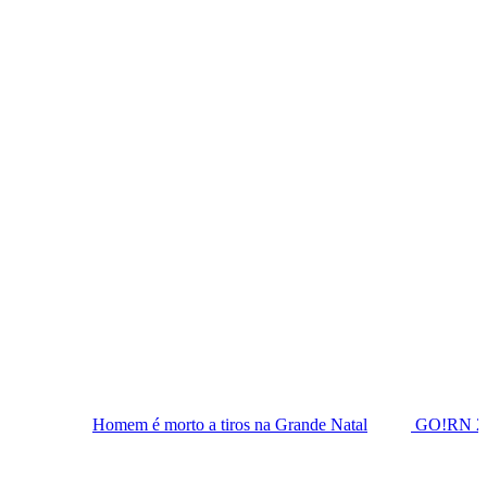
mem é morto a tiros na Grande Natal
GO!RN 2026 amplia agend