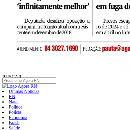
BUSCAR
Últimas Notícias
RN
Natal
Política
Polícia
Economia
Brasil
Saúde