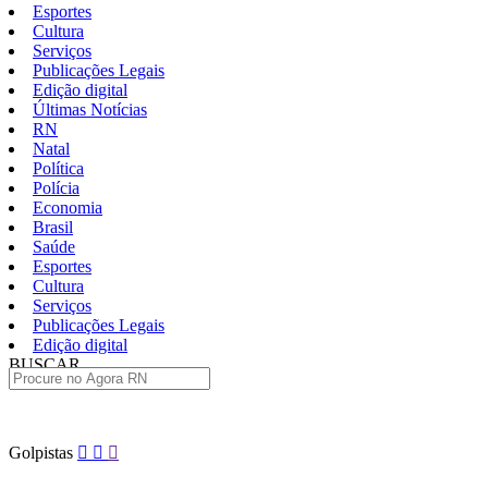
Esportes
Cultura
Serviços
Publicações Legais
Edição digital
Últimas Notícias
RN
Natal
Política
Polícia
Economia
Brasil
Saúde
Esportes
Cultura
Serviços
Publicações Legais
Edição digital
BUSCAR
ÚLTIMAS
Pular
Golpistas
para
o