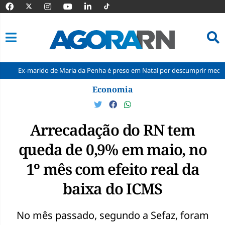
ido de Maria da Penha é preso em Natal por descumprir medida protetiva
Pular
Economia
para
o
conteúdo
Arrecadação do RN tem
queda de 0,9% em maio, no
1º mês com efeito real da
baixa do ICMS
No mês passado, segundo a Sefaz, foram