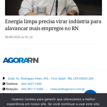
Energia limpa precisa virar indústria para
alavancar mais empregos no RN
06/08/2026
às
05:24
Sede: Av. Rodrigues Alves, 955 - Tirol, Natal - RN, CEP:59020-200
Telefone:
(84) 3027-1690
Redação:
(84) 98117-5384
-
redacao@agorarn.com.br
Comercial:
(84) 98117-1718
-
publica@agorarn.com.br
Usamos cookies para garantir que oferecemos a melhor
experiência em nosso site. Se você continuar a usar este site,
Copyright Grupo Agora RN. Todos os direitos reservados. É proibida a