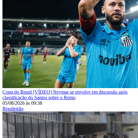
Copa do Brasil
[VÍDEO] Neymar se envolve em discussão após
classificação do Santos sobre o Remo
05/08/2026
às
09:38
Brasileirão