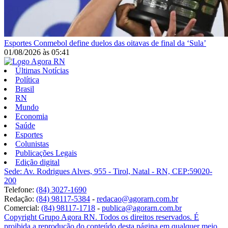
Esportes
Conmebol define duelos das oitavas de final da ‘Sula’
01/08/2026
às
05:41
Últimas Notícias
Política
Brasil
RN
Mundo
Economia
Saúde
Esportes
Colunistas
Publicações Legais
Edição digital
Sede: Av. Rodrigues Alves, 955 - Tirol, Natal - RN, CEP:59020-
200
Telefone:
(84) 3027-1690
Redação:
(84) 98117-5384
-
redacao@agorarn.com.br
Comercial:
(84) 98117-1718
-
publica@agorarn.com.br
Copyright Grupo Agora RN. Todos os direitos reservados. É
proibida a reprodução do conteúdo desta página em qualquer meio