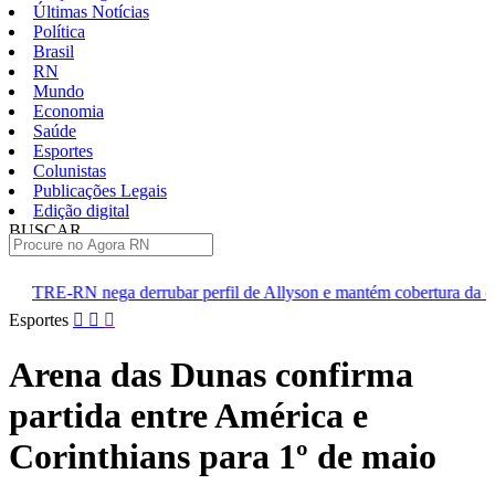
Últimas Notícias
Política
Brasil
RN
Mundo
Economia
Saúde
Esportes
Colunistas
Publicações Legais
Edição digital
BUSCAR
ÚLTIMAS
ubar perfil de Allyson e mantém cobertura da convenção
Dupla
Pular
Esportes
para
o
Arena das Dunas confirma
conteúdo
partida entre América e
Corinthians para 1º de maio