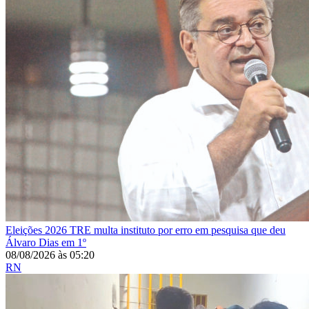
Eleições 2026
TRE multa instituto por erro em pesquisa que deu
Álvaro Dias em 1º
08/08/2026
às
05:20
RN