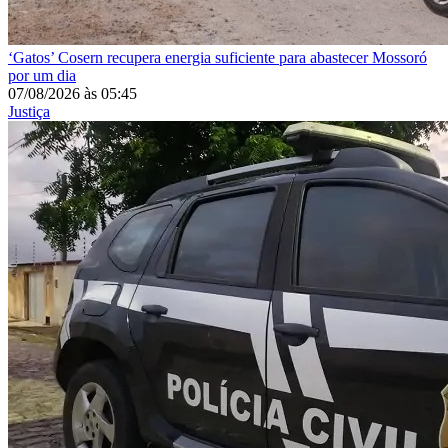
‘Gatos’
Cosern recupera energia suficiente para abastecer Mossoró
por um dia
07/08/2026
às
05:45
Justiça