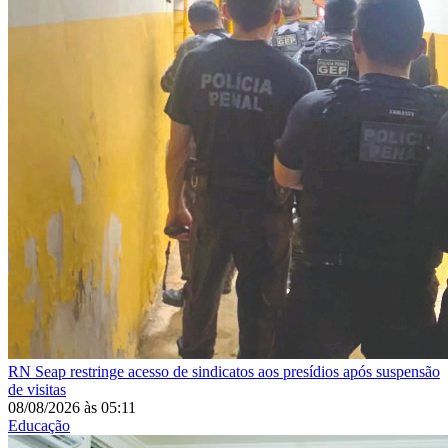
RN
Seap restringe acesso de sindicatos aos presídios após suspensão
de visitas
08/08/2026
às
05:11
Educação