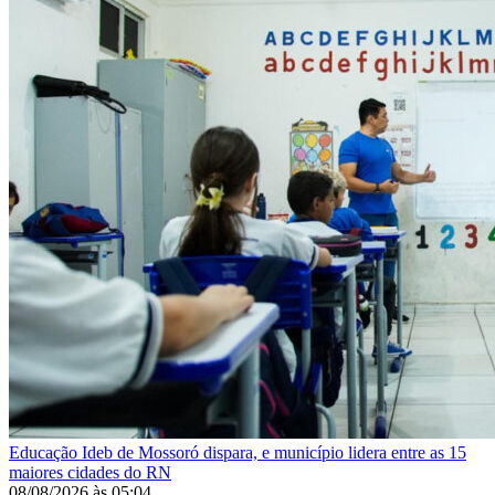
Educação
Ideb de Mossoró dispara, e município lidera entre as 15
maiores cidades do RN
08/08/2026
às
05:04