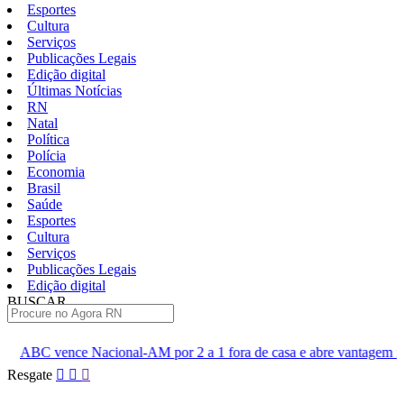
Esportes
Cultura
Serviços
Publicações Legais
Edição digital
Últimas Notícias
RN
Natal
Política
Polícia
Economia
Brasil
Saúde
Esportes
Cultura
Serviços
Publicações Legais
Edição digital
BUSCAR
ÚLTIMAS
-AM por 2 a 1 fora de casa e abre vantagem nas quartas
Cine S
Pular
Resgate
para
o