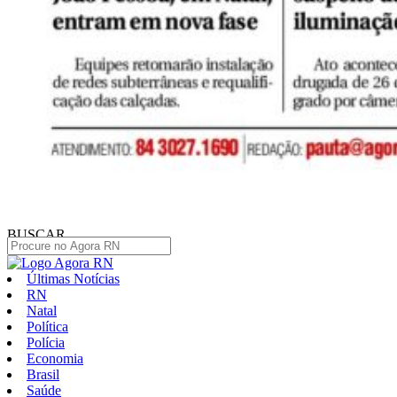
BUSCAR
Últimas Notícias
RN
Natal
Política
Polícia
Economia
Brasil
Saúde