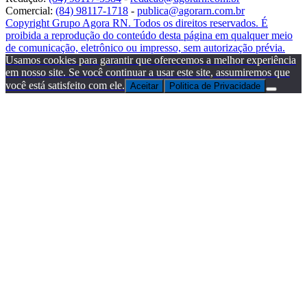
Comercial:
(84) 98117-1718
-
publica@agorarn.com.br
Copyright Grupo Agora RN. Todos os direitos reservados. É
proibida a reprodução do conteúdo desta página em qualquer meio
de comunicação, eletrônico ou impresso, sem autorização prévia.
Usamos cookies para garantir que oferecemos a melhor experiência
em nosso site. Se você continuar a usar este site, assumiremos que
você está satisfeito com ele.
Aceitar
Politica de Privacidade