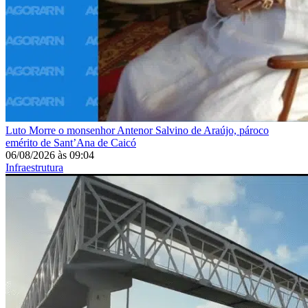
Luto
Morre o monsenhor Antenor Salvino de Araújo, pároco
emérito de Sant’Ana de Caicó
06/08/2026
às
09:04
Infraestrutura