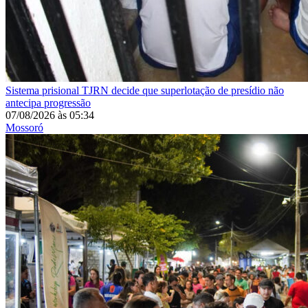
Sistema prisional
TJRN decide que superlotação de presídio não
antecipa progressão
07/08/2026
às
05:34
Mossoró