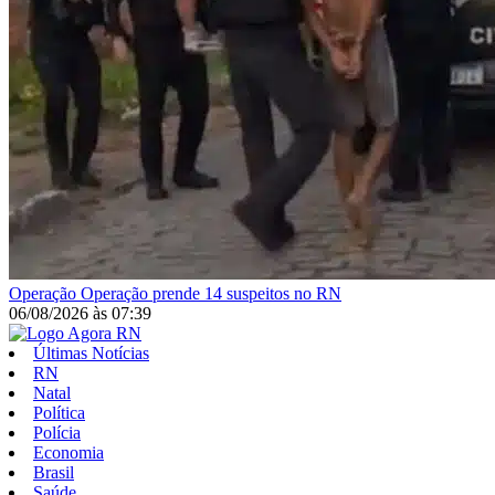
Operação
Operação prende 14 suspeitos no RN
06/08/2026
às
07:39
Últimas Notícias
RN
Natal
Política
Polícia
Economia
Brasil
Saúde