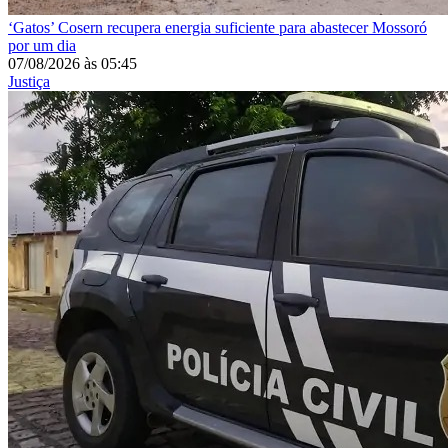
‘Gatos’
Cosern recupera energia suficiente para abastecer Mossoró
por um dia
07/08/2026
às
05:45
Justiça