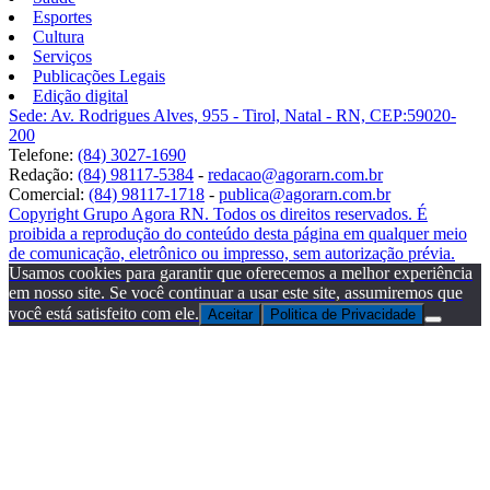
Esportes
Cultura
Serviços
Publicações Legais
Edição digital
Sede: Av. Rodrigues Alves, 955 - Tirol, Natal - RN, CEP:59020-
200
Telefone:
(84) 3027-1690
Redação:
(84) 98117-5384
-
redacao@agorarn.com.br
Comercial:
(84) 98117-1718
-
publica@agorarn.com.br
Copyright Grupo Agora RN. Todos os direitos reservados. É
proibida a reprodução do conteúdo desta página em qualquer meio
de comunicação, eletrônico ou impresso, sem autorização prévia.
Usamos cookies para garantir que oferecemos a melhor experiência
em nosso site. Se você continuar a usar este site, assumiremos que
você está satisfeito com ele.
Aceitar
Politica de Privacidade