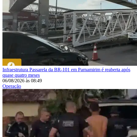
Infraestrutura
Passarela da BR-101 em Parnamirim é reaberta após
quase quatro meses
06/08/2026
às
08:49
Operação