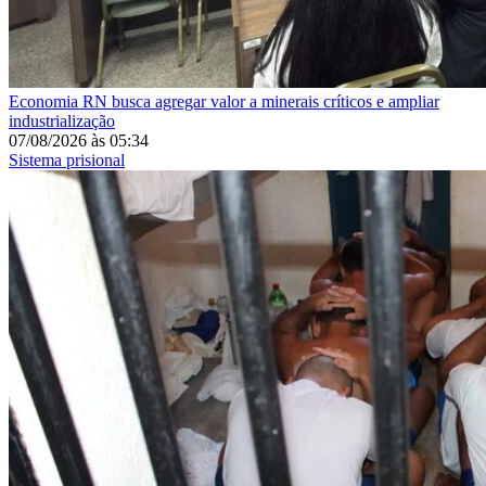
Economia
RN busca agregar valor a minerais críticos e ampliar
industrialização
07/08/2026
às
05:34
Sistema prisional