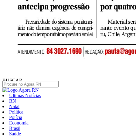
BUSCAR
Últimas Notícias
RN
Natal
Política
Polícia
Economia
Brasil
Saúde