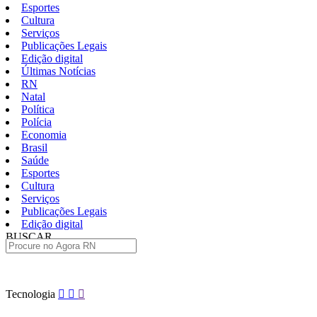
Esportes
Cultura
Serviços
Publicações Legais
Edição digital
Últimas Notícias
RN
Natal
Política
Polícia
Economia
Brasil
Saúde
Esportes
Cultura
Serviços
Publicações Legais
Edição digital
BUSCAR
ÚLTIMAS
Pular
Tecnologia
para
o