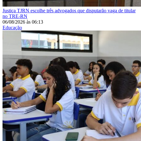
Justiça
TJRN escolhe três advogados que disputarão vaga de titular
no TRE-RN
06/08/2026
às
06:13
Educação