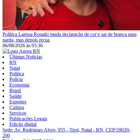
Política
Larissa Rosado muda declaração de cor e sai de branca para
parda, mas depois recua
06/08/2026
às
05:36
Últimas Notícias
RN
Natal
Política
Polícia
Economia
Brasil
Saúde
Esportes
Cultura
Serviços
Publicações Legais
Edição digital
Sede: Av. Rodrigues Alves, 955 - Tirol, Natal - RN, CEP:59020-
200