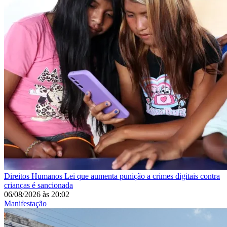
Direitos Humanos
Lei que aumenta punição a crimes digitais contra
crianças é sancionada
06/08/2026
às
20:02
Manifestação