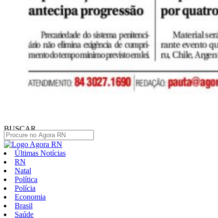
BUSCAR
Últimas Notícias
RN
Natal
Política
Polícia
Economia
Brasil
Saúde