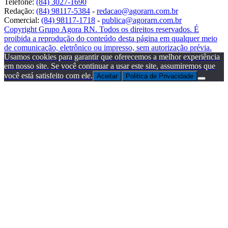
Telefone:
(84) 3027-1690
Redação:
(84) 98117-5384
-
redacao@agorarn.com.br
Comercial:
(84) 98117-1718
-
publica@agorarn.com.br
Copyright Grupo Agora RN. Todos os direitos reservados. É
proibida a reprodução do conteúdo desta página em qualquer meio
de comunicação, eletrônico ou impresso, sem autorização prévia.
Usamos cookies para garantir que oferecemos a melhor experiência
em nosso site. Se você continuar a usar este site, assumiremos que
você está satisfeito com ele.
Aceitar
Politica de Privacidade