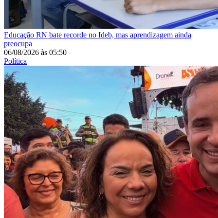
Educação
RN bate recorde no Ideb, mas aprendizagem ainda
preocupa
06/08/2026
às
05:50
Política