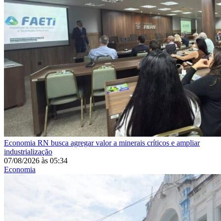
Economia
RN busca agregar valor a minerais críticos e ampliar
industrialização
07/08/2026
às
05:34
Economia