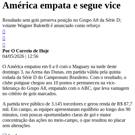
América empata e segue vice
conteúdo
Resultado sem gols preserva posição no Grupo A8 da Série D;
volante Wagner Balotelli é anunciado como reforço
Por O Correio de Hoje
04/05/2026
|
12:56
O América empatou em 0 a 0 com o Maguary na tarde deste
domingo 3, na Arena das Dunas, em partida válida pela quinta
rodada da Série D do Campeonato Brasileiro. Com o resultado, o
clube potiguar chegou aos 10 pontos e permaneceu na vice-
liderança do Grupo A8, empatado com o ABC, que leva vantagem
no critério de gols marcados.
A partida teve público de 3.145 torcedores e gerou renda de R$ 87,7
mil. Em campo, as equipes apresentaram equilíbrio ao longo dos 90
minutos, com poucas oportunidades claras de gol e maior
concentração das ações no meio-campo, o que resultou no placar
sem alterações.