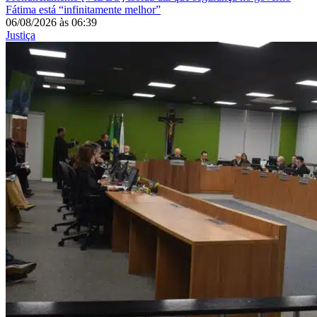
Fátima está “infinitamente melhor”
06/08/2026
às
06:39
Justiça