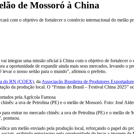
melão de Mossoró à China
rcará com o objetivo de fortalecer o comércio internacional do melão 
 vai integrar uma missão oficial à China com o objetivo de fortalecer 
á agora a oportunidade de expandir ainda mais seus mercados, levando o
levar o nosso sertão para o mundo”, afirmou o prefeito.
tura do RN (COEX)
, da
Associação Brasileira de Produtores Exporta
ortação da produção local. O “Frutas do Brasil – Festival China 2025” 
o chinês: a uva de Petrolina (PE) e o melão de Mossoró. Foto: José Ald
 para entrar no mercado chinês: a uva de Petrolina (PE) e o melão de M
, pontuou.
bólica um melão enviado pela produção local, reforçando o papel do p
s sociais, exibindo entusiasmo pela oportunidade de levar a imagem de