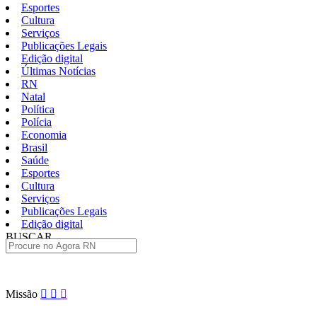
Esportes
Cultura
Serviços
Publicações Legais
Edição digital
Últimas Notícias
RN
Natal
Política
Polícia
Economia
Brasil
Saúde
Esportes
Cultura
Serviços
Publicações Legais
Edição digital
BUSCAR
ÚLTIMAS
Pular
Missão
para
o