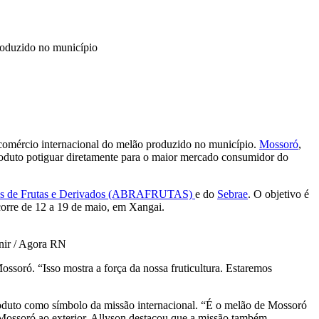
produzido no município
o comércio internacional do melão produzido no município.
Mossoró
,
 produto potiguar diretamente para o maior mercado consumidor do
dores de Frutas e Derivados (ABRAFRUTAS)
e do
Sebrae
. O objetivo é
ocorre de 12 a 19 de maio, em Xangai.
enir / Agora RN
ossoró. “Isso mostra a força da nossa fruticultura. Estaremos
roduto como símbolo da missão internacional. “É o melão de Mossoró
 Mossoró ao exterior. Allyson destacou que a missão também