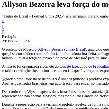
Allyson Bezerra leva força do 
conteúdo
"Frutas do Brasil – Festival China 2025” será em maio; prefeito emba
Redação
28/04/2025
|
11:07
O prefeito de Mossoró,
Allyson Bezerra (União Brasil)
, anunciou que
que já se consolidou como referência na fruticultura brasileira, ter
mundo. “Levar a força do melão e do povo de Mossoró para a China é 
A missão foi organizada a convite do
Comitê Executivo de Fruticul
estabelecer relações institucionais e comerciais que favoreçam a exp
Apenas duas frutas brasileiras têm autorização para entrar no mercad
De acordo com Allyson, apenas duas frutas brasileiras têm autorização
representando não apenas Mossoró, mas todo o Rio Grande do Norte”
Durante a preparação para a viagem, o prefeito recebeu de forma sim
para o Brasil e para o mundo”, declarou em vídeo publicado nas rede