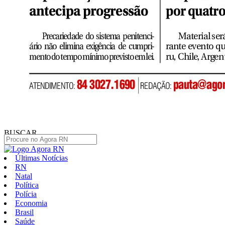
BUSCAR
Últimas Notícias
RN
Natal
Política
Polícia
Economia
Brasil
Saúde