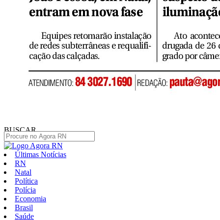
BUSCAR
Últimas Notícias
RN
Natal
Política
Polícia
Economia
Brasil
Saúde