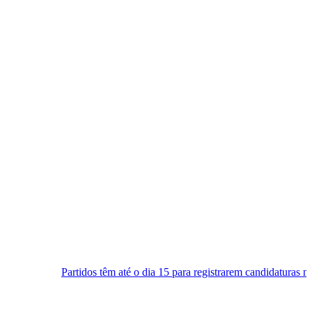
s têm até o dia 15 para registrarem candidaturas nos tribunais
Sen