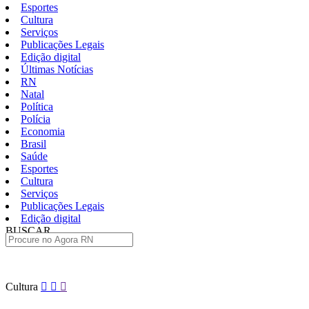
Esportes
Cultura
Serviços
Publicações Legais
Edição digital
Últimas Notícias
RN
Natal
Política
Polícia
Economia
Brasil
Saúde
Esportes
Cultura
Serviços
Publicações Legais
Edição digital
BUSCAR
ÚLTIMAS
Pular
Cultura
para
o