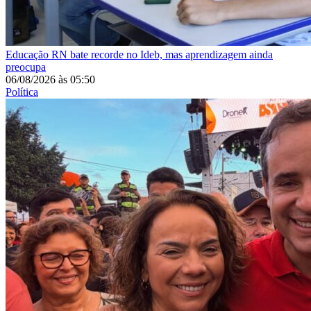
Educação
RN bate recorde no Ideb, mas aprendizagem ainda
preocupa
06/08/2026
às
05:50
Política