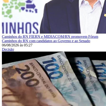
Caminhos do RN
FIERN e MIDIACOM/RN promovem Fórum
Caminhos do RN com candidatos ao Governo e ao Senado
06/08/2026
às
05:27
Decisão