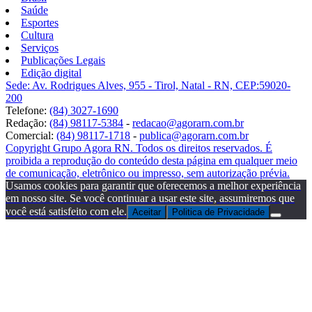
Saúde
Esportes
Cultura
Serviços
Publicações Legais
Edição digital
Sede: Av. Rodrigues Alves, 955 - Tirol, Natal - RN, CEP:59020-
200
Telefone:
(84) 3027-1690
Redação:
(84) 98117-5384
-
redacao@agorarn.com.br
Comercial:
(84) 98117-1718
-
publica@agorarn.com.br
Copyright Grupo Agora RN. Todos os direitos reservados. É
proibida a reprodução do conteúdo desta página em qualquer meio
de comunicação, eletrônico ou impresso, sem autorização prévia.
Usamos cookies para garantir que oferecemos a melhor experiência
em nosso site. Se você continuar a usar este site, assumiremos que
você está satisfeito com ele.
Aceitar
Politica de Privacidade