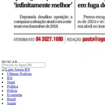
BUSCAR
Últimas Notícias
RN
Natal
Política
Polícia
Economia
Brasil
Saúde