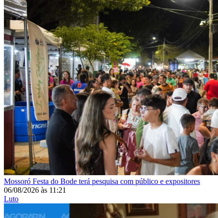
Mossoró
Festa do Bode terá pesquisa com público e expositores
06/08/2026
às
11:21
Luto