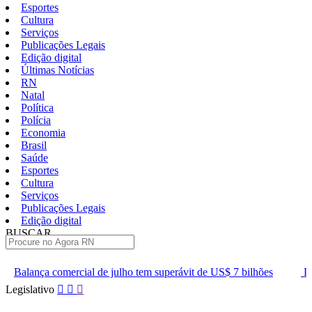
Esportes
Cultura
Serviços
Publicações Legais
Edição digital
Últimas Notícias
RN
Natal
Política
Polícia
Economia
Brasil
Saúde
Esportes
Cultura
Serviços
Publicações Legais
Edição digital
BUSCAR
ÚLTIMAS
de julho tem superávit de US$ 7 bilhões
Lei que aumenta punição
Pular
Legislativo
para
o