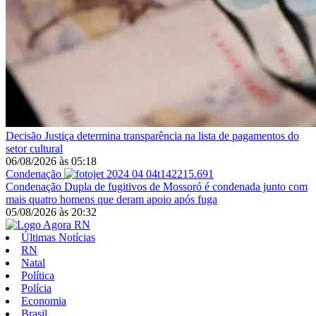
Decisão
Justiça determina transparência na lista de pagamentos do
setor cultural
06/08/2026
às
05:18
Condenação
Condenação
Dupla de fugitivos de Mossoró é condenada junto com
mais quatro homens que deram apoio após fuga
05/08/2026
às
20:32
Últimas Notícias
RN
Natal
Política
Polícia
Economia
Brasil