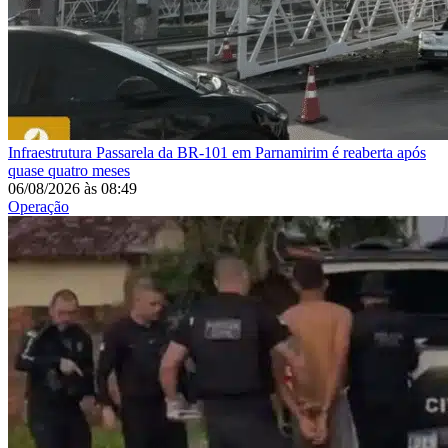
Infraestrutura
Passarela da BR-101 em Parnamirim é reaberta após
quase quatro meses
06/08/2026
às
08:49
Operação