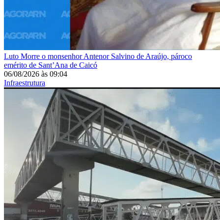
Luto
Morre o monsenhor Antenor Salvino de Araújo, pároco
emérito de Sant’Ana de Caicó
06/08/2026
às
09:04
Infraestrutura