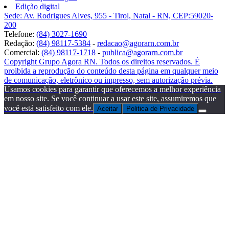
Edição digital
Sede: Av. Rodrigues Alves, 955 - Tirol, Natal - RN, CEP:59020-
200
Telefone:
(84) 3027-1690
Redação:
(84) 98117-5384
-
redacao@agorarn.com.br
Comercial:
(84) 98117-1718
-
publica@agorarn.com.br
Copyright Grupo Agora RN. Todos os direitos reservados. É
proibida a reprodução do conteúdo desta página em qualquer meio
de comunicação, eletrônico ou impresso, sem autorização prévia.
Usamos cookies para garantir que oferecemos a melhor experiência
em nosso site. Se você continuar a usar este site, assumiremos que
você está satisfeito com ele.
Aceitar
Politica de Privacidade