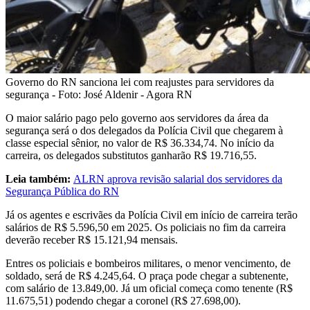
Governo do RN sanciona lei com reajustes para servidores da
segurança - Foto: José Aldenir - Agora RN
O maior salário pago pelo governo aos servidores da área da
segurança será o dos delegados da Polícia Civil que chegarem à
classe especial sênior, no valor de R$ 36.334,74. No início da
carreira, os delegados substitutos ganharão R$ 19.716,55.
Leia também:
ALRN aprova revisão salarial dos servidores da
Segurança Pública do RN
Já os agentes e escrivães da Polícia Civil em início de carreira terão
salários de R$ 5.596,50 em 2025. Os policiais no fim da carreira
deverão receber R$ 15.121,94 mensais.
Entres os policiais e bombeiros militares, o menor vencimento, de
soldado, será de R$ 4.245,64. O praça pode chegar a subtenente,
com salário de 13.849,00. Já um oficial começa como tenente (R$
11.675,51) podendo chegar a coronel (R$ 27.698,00).