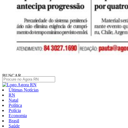
BUSCAR
Últimas Notícias
RN
Natal
Política
Polícia
Economia
Brasil
Saúde