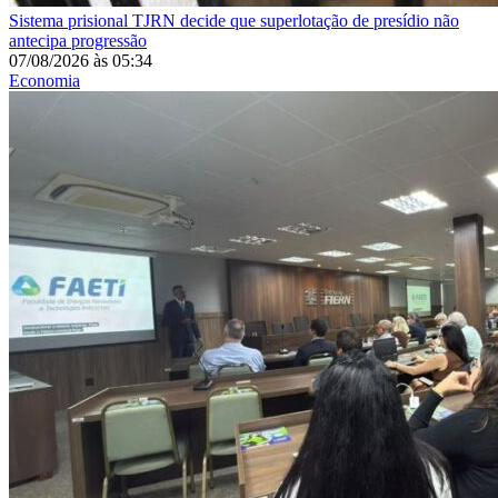
Sistema prisional
TJRN decide que superlotação de presídio não
antecipa progressão
07/08/2026
às
05:34
Economia