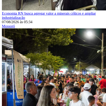
Economia
RN busca agregar valor a minerais críticos e ampliar
industrialização
07/08/2026
às
05:34
Mossoró