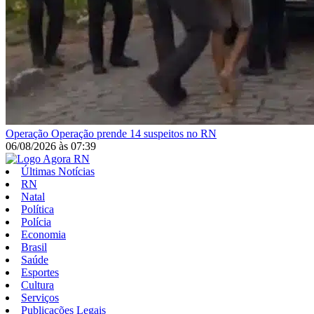
Operação
Operação prende 14 suspeitos no RN
06/08/2026
às
07:39
Últimas Notícias
RN
Natal
Política
Polícia
Economia
Brasil
Saúde
Esportes
Cultura
Serviços
Publicações Legais