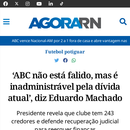
ence Nacional-AM por 2 a 1 fora de casa e abre vantagem nas quartas
Pular
Futebol potiguar
para
o
conteúdo
‘ABC não está falido, mas é
inadministrável pela dívida
atual’, diz Eduardo Machado
Presidente revela que clube tem 243
credores e defende recuperação judicial
para reerguer finanças