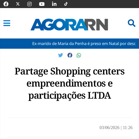
Ex-marido de Maria da Penha é preso em Natal por descump
Pular
para
o
Partage Shopping centers
conteúdo
empreendimentos e
participações LTDA
03/06/2026
|
11:26