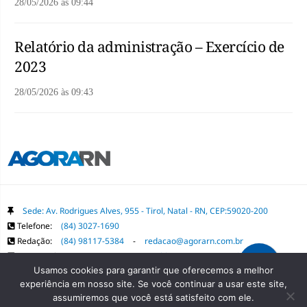
28/05/2026
às
09:44
Relatório da administração – Exercício de
2023
28/05/2026
às
09:43
Sede: Av. Rodrigues Alves, 955 - Tirol, Natal - RN, CEP:59020-200
Telefone:
(84) 3027-1690
Redação:
(84) 98117-5384
-
redacao@agorarn.com.br
Comercial:
(84) 98117-1718
-
publica@agorarn.com.br
Usamos cookies para garantir que oferecemos a melhor
experiência em nosso site. Se você continuar a usar este site,
Copyright Grupo Agora RN. Todos os direitos reservados. É proibida a
assumiremos que você está satisfeito com ele.