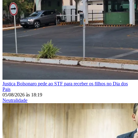
Justiça
Bolsonaro pede ao STF para receber os filhos no Dia dos
Pais
05/08/2026
às
18:19
Neutralidade