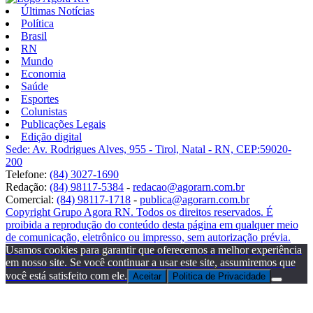
Últimas Notícias
Política
Brasil
RN
Mundo
Economia
Saúde
Esportes
Colunistas
Publicações Legais
Edição digital
Sede: Av. Rodrigues Alves, 955 - Tirol, Natal - RN, CEP:59020-
200
Telefone:
(84) 3027-1690
Redação:
(84) 98117-5384
-
redacao@agorarn.com.br
Comercial:
(84) 98117-1718
-
publica@agorarn.com.br
Copyright Grupo Agora RN. Todos os direitos reservados. É
proibida a reprodução do conteúdo desta página em qualquer meio
de comunicação, eletrônico ou impresso, sem autorização prévia.
Usamos cookies para garantir que oferecemos a melhor experiência
em nosso site. Se você continuar a usar este site, assumiremos que
você está satisfeito com ele.
Aceitar
Politica de Privacidade