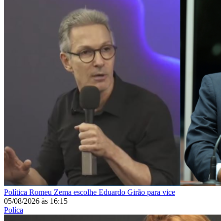
Política
Romeu Zema escolhe Eduardo Girão para vice
05/08/2026
às
16:15
Políca