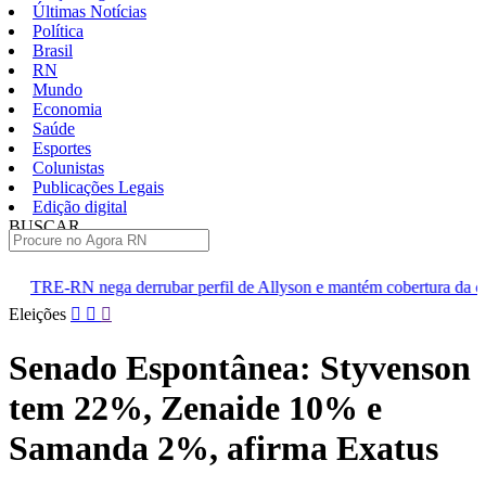
Últimas Notícias
Política
Brasil
RN
Mundo
Economia
Saúde
Esportes
Colunistas
Publicações Legais
Edição digital
BUSCAR
ÚLTIMAS
ar perfil de Allyson e mantém cobertura da convenção
Dupla d
Pular
Eleições
para
o
Senado Espontânea: Styvenson
conteúdo
tem 22%, Zenaide 10% e
Samanda 2%, afirma Exatus