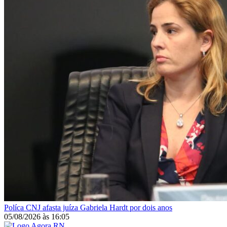
Políca
CNJ afasta juíza Gabriela Hardt por dois anos
05/08/2026
às
16:05