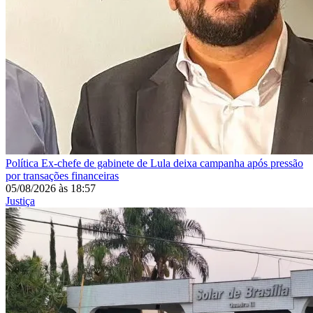
Política
Ex-chefe de gabinete de Lula deixa campanha após pressão
por transações financeiras
05/08/2026
às
18:57
Justiça