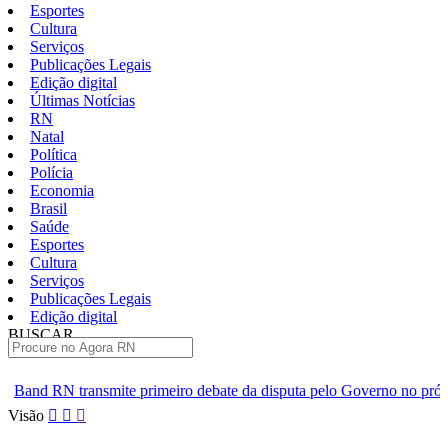
Esportes
Cultura
Serviços
Publicações Legais
Edição digital
Últimas Notícias
RN
Natal
Política
Polícia
Economia
Brasil
Saúde
Esportes
Cultura
Serviços
Publicações Legais
Edição digital
BUSCAR
ÚLTIMAS
primeiro debate da disputa pelo Governo no próximo domingo 9
Pular
Visão
para
o