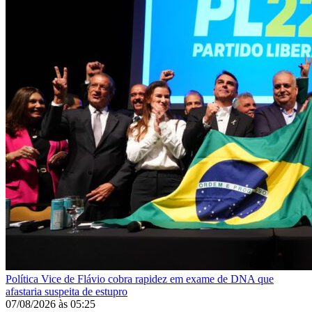
Política
Vice de Flávio cobra rapidez em exame de DNA que
afastaria suspeita de estupro
07/08/2026
às
05:25