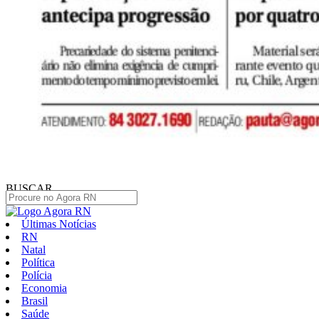
BUSCAR
Últimas Notícias
RN
Natal
Política
Polícia
Economia
Brasil
Saúde