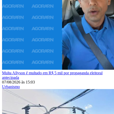
Multa
Allyson é multado em R$ 5 mil por propaganda eleitoral
antecipada
07/08/2026
às
15:03
Urbanismo