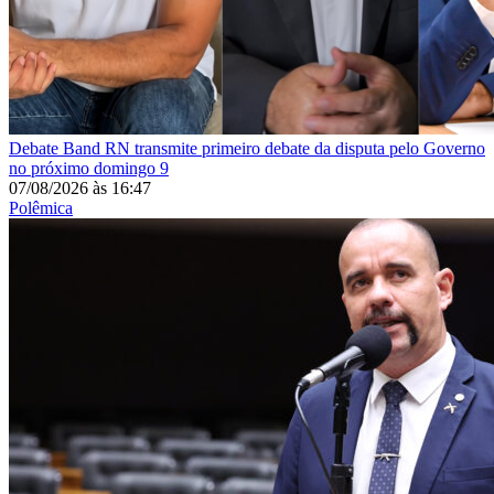
Debate
Band RN transmite primeiro debate da disputa pelo Governo
no próximo domingo 9
07/08/2026
às
16:47
Polêmica