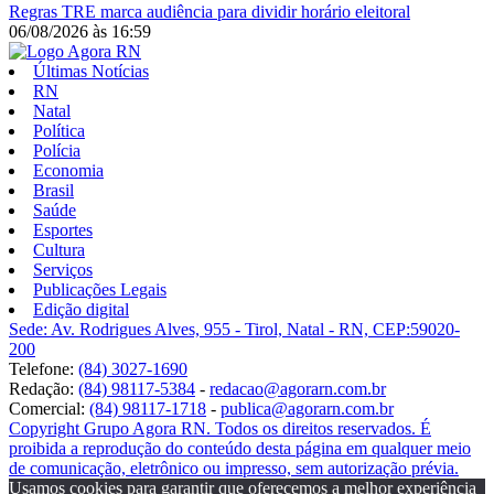
Regras
TRE marca audiência para dividir horário eleitoral
06/08/2026
às
16:59
Últimas Notícias
RN
Natal
Política
Polícia
Economia
Brasil
Saúde
Esportes
Cultura
Serviços
Publicações Legais
Edição digital
Sede: Av. Rodrigues Alves, 955 - Tirol, Natal - RN, CEP:59020-
200
Telefone:
(84) 3027-1690
Redação:
(84) 98117-5384
-
redacao@agorarn.com.br
Comercial:
(84) 98117-1718
-
publica@agorarn.com.br
Copyright Grupo Agora RN. Todos os direitos reservados. É
proibida a reprodução do conteúdo desta página em qualquer meio
de comunicação, eletrônico ou impresso, sem autorização prévia.
Usamos cookies para garantir que oferecemos a melhor experiência