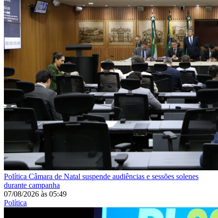
Política
Câmara de Natal suspende audiências e sessões solenes
durante campanha
07/08/2026
às
05:49
Política