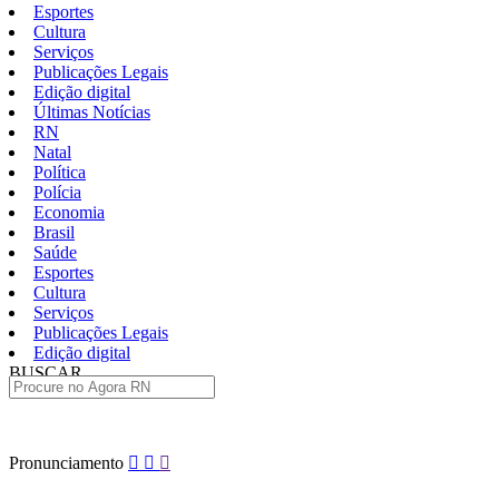
Esportes
Cultura
Serviços
Publicações Legais
Edição digital
Últimas Notícias
RN
Natal
Política
Polícia
Economia
Brasil
Saúde
Esportes
Cultura
Serviços
Publicações Legais
Edição digital
BUSCAR
ÚLTIMAS
Pular
Pronunciamento
para
o