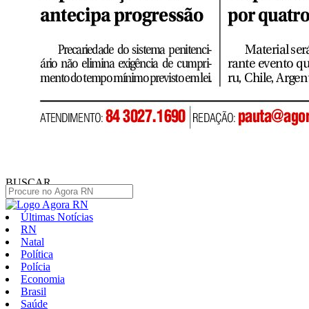
BUSCAR
Últimas Notícias
RN
Natal
Política
Polícia
Economia
Brasil
Saúde