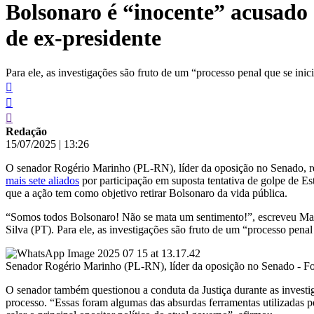
Bolsonaro é “inocente” acusado
conteúdo
de ex-presidente
Para ele, as investigações são fruto de um “processo penal que se inicia
Redação
15/07/2025
|
13:26
O senador Rogério Marinho (PL-RN), líder da oposição no Senado, rea
mais sete aliados
por participação em suposta tentativa de golpe de E
que a ação tem como objetivo retirar Bolsonaro da vida pública.
“Somos todos Bolsonaro! Não se mata um sentimento!”, escreveu Marinh
Silva (PT). Para ele, as investigações são fruto de um “processo penal
Senador Rogério Marinho (PL-RN), líder da oposição no Senado - Fo
O senador também questionou a conduta da Justiça durante as investig
processo. “Essas foram algumas das absurdas ferramentas utilizadas pela