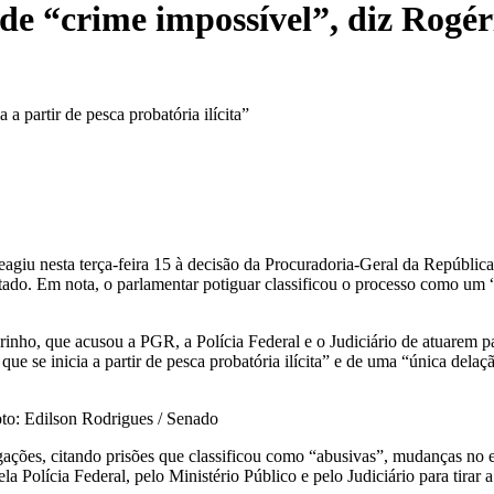
 de “crime impossível”, diz Rog
 a partir de pesca probatória ilícita”
giu nesta terça-feira 15 à decisão da Procuradoria-Geral da Repúblic
stado. Em nota, o parlamentar potiguar classificou o processo como um 
o, que acusou a PGR, a Polícia Federal e o Judiciário de atuarem para
 que se inicia a partir de pesca probatória ilícita” e de uma “única dela
to: Edilson Rodrigues / Senado
ações, citando prisões que classificou como “abusivas”, mudanças no e
 Polícia Federal, pelo Ministério Público e pelo Judiciário para tirar a 