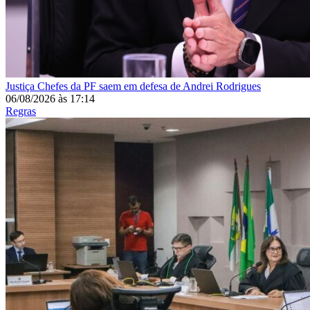
Justiça
Chefes da PF saem em defesa de Andrei Rodrigues
06/08/2026
às
17:14
Regras