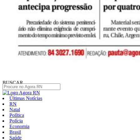
BUSCAR
Últimas Notícias
RN
Natal
Política
Polícia
Economia
Brasil
Saúde