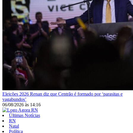
Eleições 2026
Renan diz que Centrão é formado por ‘parasitas e
vagabundos’
06/08/2026
às
14:16
Últimas Notícias
RN
Natal
Política