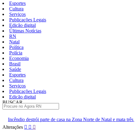
Esportes
Cultura
Serviços
Publicações Legais
Edição digital
Últimas Notícias
RN
Natal
Política
Polícia
Economia
Brasil
Saúde
Esportes
Cultura
Serviços
Publicações Legais
Edição digital
BUSCAR
ÚLTIMAS
rte de casa na Zona Norte de Natal e mata três gatos
Câmara aprov
Pular
Alterações
para
o