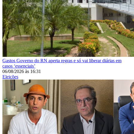
Gastos
Governo do RN aperta regras e só vai liberar diárias em
casos ‘essenciais’
06/08/2026
às
16:31
Eleições