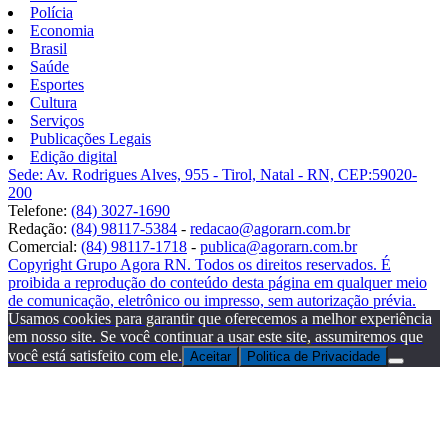
Polícia
Economia
Brasil
Saúde
Esportes
Cultura
Serviços
Publicações Legais
Edição digital
Sede: Av. Rodrigues Alves, 955 - Tirol, Natal - RN, CEP:59020-
200
Telefone:
(84) 3027-1690
Redação:
(84) 98117-5384
-
redacao@agorarn.com.br
Comercial:
(84) 98117-1718
-
publica@agorarn.com.br
Copyright Grupo Agora RN. Todos os direitos reservados. É
proibida a reprodução do conteúdo desta página em qualquer meio
de comunicação, eletrônico ou impresso, sem autorização prévia.
Usamos cookies para garantir que oferecemos a melhor experiência
em nosso site. Se você continuar a usar este site, assumiremos que
você está satisfeito com ele.
Aceitar
Politica de Privacidade