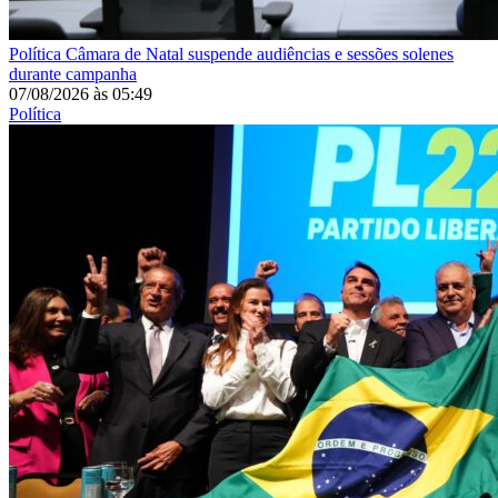
Política
Câmara de Natal suspende audiências e sessões solenes
durante campanha
07/08/2026
às
05:49
Política