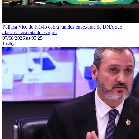
Política
Vice de Flávio cobra rapidez em exame de DNA que
afastaria suspeita de estupro
07/08/2026
às
05:25
Justiça