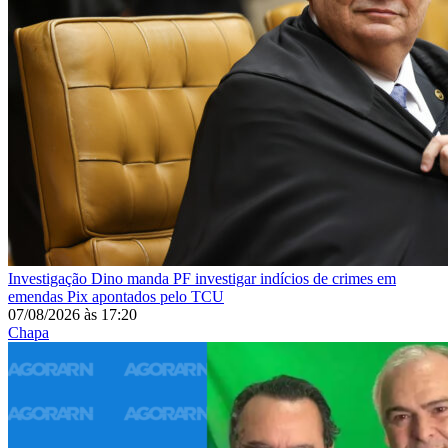
Investigação
Dino manda PF investigar indícios de crimes em
emendas Pix apontados pelo TCU
07/08/2026
às
17:20
Chapa