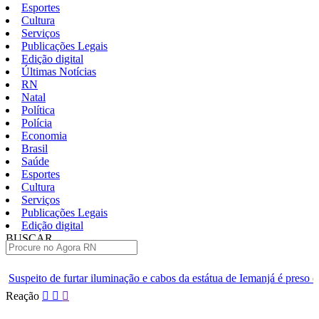
Esportes
Cultura
Serviços
Publicações Legais
Edição digital
Últimas Notícias
RN
Natal
Política
Polícia
Economia
Brasil
Saúde
Esportes
Cultura
Serviços
Publicações Legais
Edição digital
BUSCAR
ÚLTIMAS
uminação e cabos da estátua de Iemanjá é preso em Natal
Homem é 
Pular
Reação
para
o