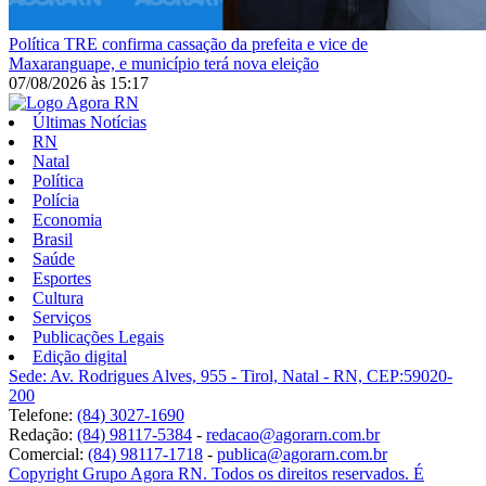
Política
TRE confirma cassação da prefeita e vice de
Maxaranguape, e município terá nova eleição
07/08/2026
às
15:17
Últimas Notícias
RN
Natal
Política
Polícia
Economia
Brasil
Saúde
Esportes
Cultura
Serviços
Publicações Legais
Edição digital
Sede: Av. Rodrigues Alves, 955 - Tirol, Natal - RN, CEP:59020-
200
Telefone:
(84) 3027-1690
Redação:
(84) 98117-5384
-
redacao@agorarn.com.br
Comercial:
(84) 98117-1718
-
publica@agorarn.com.br
Copyright Grupo Agora RN. Todos os direitos reservados. É