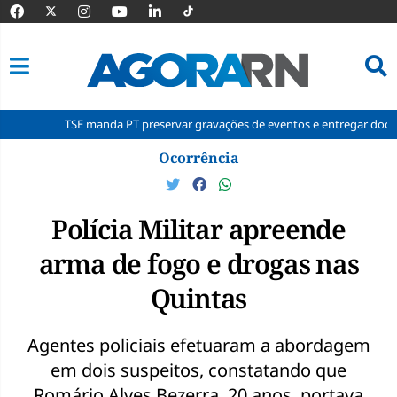
TSE manda PT preservar gravações de eventos e entregar documentos à
Pular
Ocorrência
para
o
conteúdo
Polícia Militar apreende
arma de fogo e drogas nas
Quintas
Agentes policiais efetuaram a abordagem
em dois suspeitos, constatando que
Romário Alves Bezerra, 20 anos, portava