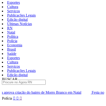
Esportes
Cultura
Serviços
Publicações Legais
Edição digital
Últimas Notícias
RN
Natal
Política
Polícia
Economia
Brasil
Saúde
Esportes
Cultura
Serviços
Publicações Legais
Edição digital
BUSCAR
ÚLTIMAS
airro de Morro Branco em Natal
Festa no Bardallos celebra lega
Pular
Polícia
para
o