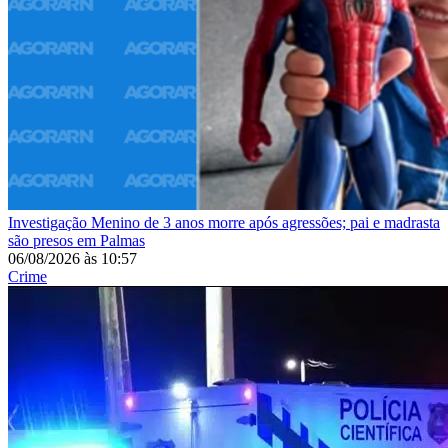
Investigação
Menino de 3 anos morre após agressões; pai e madrasta
são presos em Palmas
06/08/2026
às
10:57
Crime