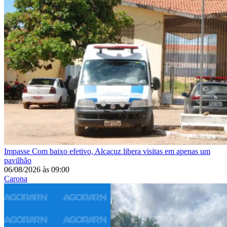
Impasse
Com baixo efetivo, Alcaçuz libera visitas em apenas um
pavilhão
06/08/2026
às
09:00
Carona