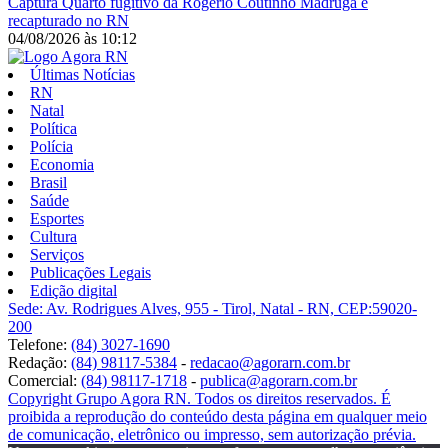
Captura
Quarto fugitivo da Rogério Coutinho Madruga é
recapturado no RN
04/08/2026
às
10:12
Últimas Notícias
RN
Natal
Política
Polícia
Economia
Brasil
Saúde
Esportes
Cultura
Serviços
Publicações Legais
Edição digital
Sede: Av. Rodrigues Alves, 955 - Tirol, Natal - RN, CEP:59020-
200
Telefone:
(84) 3027-1690
Redação:
(84) 98117-5384
-
redacao@agorarn.com.br
Comercial:
(84) 98117-1718
-
publica@agorarn.com.br
Copyright Grupo Agora RN. Todos os direitos reservados. É
proibida a reprodução do conteúdo desta página em qualquer meio
de comunicação, eletrônico ou impresso, sem autorização prévia.