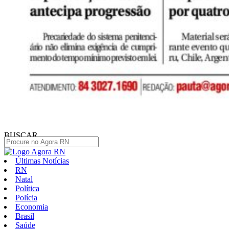
BUSCAR
Últimas Notícias
RN
Natal
Política
Polícia
Economia
Brasil
Saúde