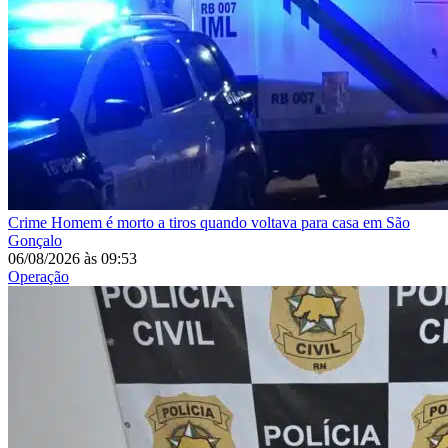
Crime
Homem é morto a tiros quando voltava para casa em São
Gonçalo
06/08/2026
às
09:53
Operação